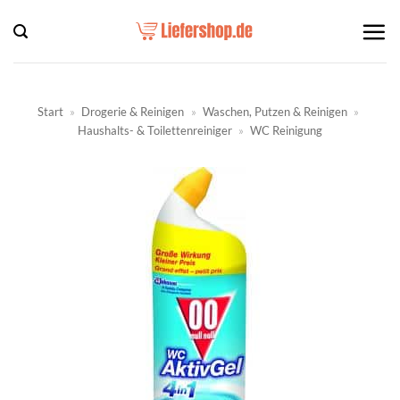
Zum
Inhalt
springen
Start
»
Drogerie & Reinigen
»
Waschen, Putzen & Reinigen
»
Haushalts- & Toilettenreiniger
»
WC Reinigung