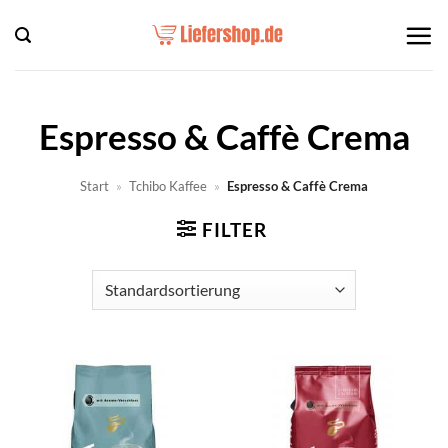
Zum
Inhalt
springen
Espresso & Caffè Crema
Start
»
Tchibo Kaffee
»
Espresso & Caffè Crema
FILTER