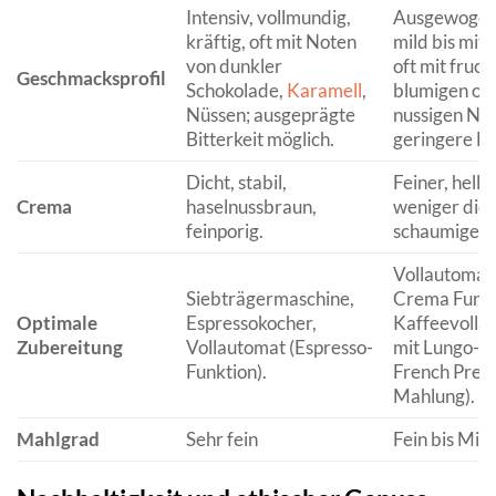
Intensiv, vollmundig,
Ausgewogen,
kräftig, oft mit Noten
mild bis mitt
von dunkler
oft mit fruch
Geschmacksprofil
Schokolade,
Karamell
,
blumigen od
Nüssen; ausgeprägte
nussigen Nu
Bitterkeit möglich.
geringere Bit
Dicht, stabil,
Feiner, heller
Crema
haselnussbraun,
weniger dich
feinporig.
schaumiger.
Vollautomat 
Siebträgermaschine,
Crema Funkt
Optimale
Espressokocher,
Kaffeevolla
Zubereitung
Vollautomat (Espresso-
mit Lungo-O
Funktion).
French Press
Mahlung).
Mahlgrad
Sehr fein
Fein bis Mitt