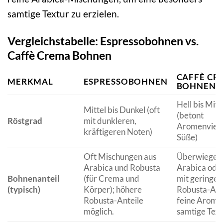
samtige Textur zu erzielen.
Vergleichstabelle: Espressobohnen vs.
Caffè Crema Bohnen
CAFFÈ CR
MERKMAL
ESPRESSOBOHNEN
BOHNEN
Hell bis Mitt
Mittel bis Dunkel (oft
(betont
Röstgrad
mit dunkleren,
Aromenvielf
kräftigeren Noten)
Süße)
Oft Mischungen aus
Überwiegen
Arabica und Robusta
Arabica ode
Bohnenanteil
(für Crema und
mit geringe
(typisch)
Körper); höhere
Robusta-Ante
Robusta-Anteile
feine Arome
möglich.
samtige Text