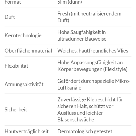
Format
Slim (dünn)
Fresh (mit neutralisierendem
Duft
Duft)
Hohe Saugfähigkeit in
Kerntechnologie
ultradünner Bauweise
Oberflächenmaterial
Weiches, hautfreundliches Vlies
Hohe Anpassungsfähigkeit an
Flexibilität
Körperbewegungen (Flexistyle)
Gefördert durch spezielle Mikro-
Atmungsaktivität
Luftkanäle
Zuverlässige Klebeschicht für
sicheren Halt, schützt vor
Sicherheit
Ausfluss und leichter
Blasenschwäche
Hautverträglichkeit
Dermatologisch getestet