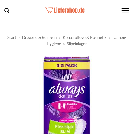
Zum
Inhalt
springen
Start
»
Drogerie & Reinigen
»
Körperpflege & Kosmetik
»
Damen-
Hygiene
»
Slipeinlagen