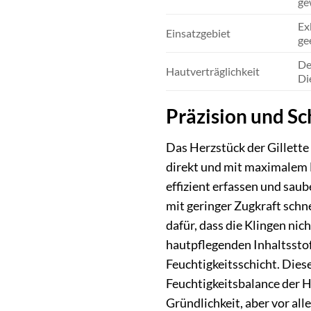
ge
Ex
Einsatzgebiet
ge
De
Hautverträglichkeit
Di
Präzision und S
Das Herzstück der Gillette
direkt und mit maximalem D
effizient erfassen und sau
mit geringer Zugkraft schn
dafür, dass die Klingen nic
hautpflegenden Inhaltsstof
Feuchtigkeitsschicht. Dies
Feuchtigkeitsbalance der Ha
Gründlichkeit, aber vor al