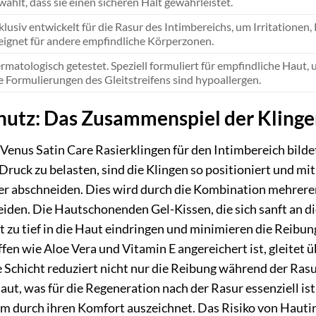
wählt, dass sie einen sicheren Halt gewährleistet.
klusiv entwickelt für die Rasur des Intimbereichs, um Irritation
eignet für andere empfindliche Körperzonen.
rmatologisch getestet. Speziell formuliert für empfindliche Haut,
e Formulierungen des Gleitstreifens sind hypoallergen.
chutz: Das Zusammenspiel der Kling
 Venus Satin Care Rasierklingen für den Intimbereich bild
ruck zu belasten, sind die Klingen so positioniert und mit
ber abschneiden. Dies wird durch die Kombination mehrerer 
eiden. Die Hautschonenden Gel-Kissen, die sich sanft an di
ht zu tief in die Haut eindringen und minimieren die Reibu
fen wie Aloe Vera und Vitamin E angereichert ist, gleitet 
e Schicht reduziert nicht nur die Reibung während der Rasu
ut, was für die Regeneration nach der Rasur essenziell ist. 
lem durch ihren Komfort auszeichnet. Das Risiko von Hau