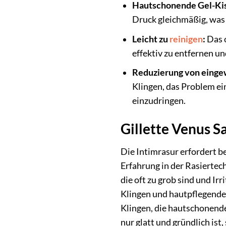
Hautschonende Gel-Ki
Druck gleichmäßig, was 
Leicht zu
reinigen
:
Das o
effektiv zu entfernen un
Reduzierung von eing
Klingen, das Problem ei
einzudringen.
Gillette Venus Sa
Die Intimrasur erfordert b
Erfahrung in der Rasiertec
die oft zu grob sind und Ir
Klingen und hautpflegenden
Klingen, die hautschonenden
nur glatt und gründlich is