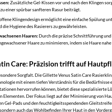
ssen:
Zusätzliche Gel-Kissen vor und nach den Klingen sorg
zu einer spürbar sanfteren Rasur beiträgt.
ffene Klingendesign ermöglicht eine einfache Spülung un
d die Hygiene des Rasierers zu gewährleisten.
ewachsenen Haaren:
Durch die präzise Schnittführung und 
ngewachsener Haare zu minimieren, indem sie Haare nahe a
tin Care: Präzision trifft auf Hautpf
esondere Sorgfalt. Die Gillette Venus Satin Care Rasierkli
hnologie mit einem tiefen Verständnis für die Bedürfnisse
ritationen hervorrufen können, bietet diese spezialisierte
 Elementen. Der Fokus liegt auf der Minimierung von Haut
 Gel-Pads und den feuchtigkeitsspendenden Gleitstreifen er
t, sondern auch das Wohlbefinden Ihrer Haut in den Vorderg