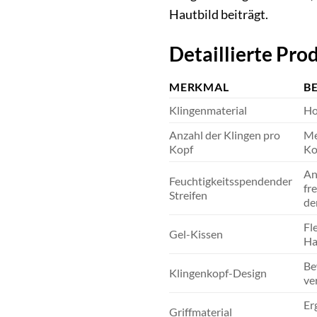
Hautbild beiträgt.
Detaillierte Pr
MERKMAL
B
Klingenmaterial
Ho
Anzahl der Klingen pro
Me
Kopf
Ko
An
Feuchtigkeitsspendender
fr
Streifen
de
Fl
Gel-Kissen
Ha
Be
Klingenkopf-Design
ve
Er
Griffmaterial