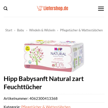
Zum
Inhalt
springen
Start
»
Baby
»
Windeln & Wickeln
»
Pflegetücher & Wattestäbchen
Hipp Babysanft Natural zart
Feuchttücher
Artikelnummer:
4062300413368
Kategorie:
Pflegetücher & Wattestäbchen