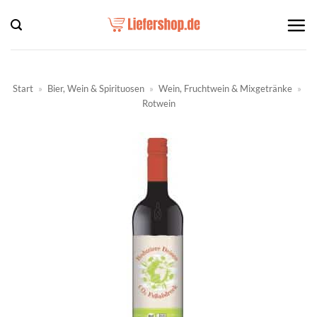
Zum
Inhalt
springen
Start
»
Bier, Wein & Spirituosen
»
Wein, Fruchtwein & Mixgetränke
»
Rotwein