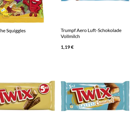
Trumpf Aero Luft-Schokolade
The Squiggles
Vollmilch
1,19
€