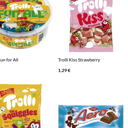
Fun for All
Trolli Kiss Strawberry
1,29
€