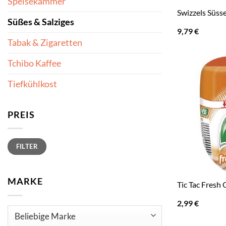
Speisekammer
Swizzels Süsse
Süßes & Salziges
9,79
€
Tabak & Zigaretten
Tchibo Kaffee
Tiefkühlkost
PREIS
Min.
Max.
FILTER
Preis
Preis
MARKE
Tic Tac Fresh
2,99
€