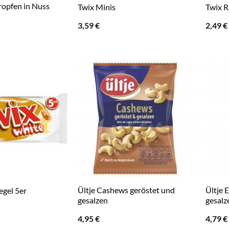
ropfen in Nuss
Twix Minis
Twix R
3,59
€
2,49
€
Ültje Cashews geröstet und
Ültje 
egel 5er
gesalzen
gesalz
4,95
€
4,79
€