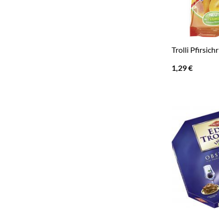
Trolli Pfirsich
1,29
€