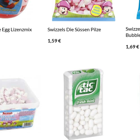
Swizze
e Egg Lizenzmix
Swizzels Die Süssen Pilze
Bubbl
1,59
€
1,69
€