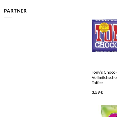
PARTNER
Tony’s Chocol
Vollmilchscho
Toffee
3,59
€