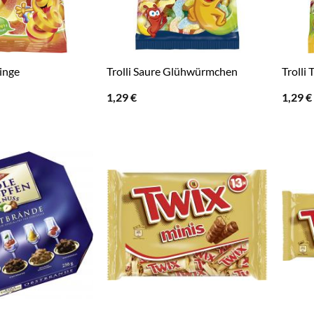
ringe
Trolli Saure Glühwürmchen
Trolli 
1,29
€
1,29
€