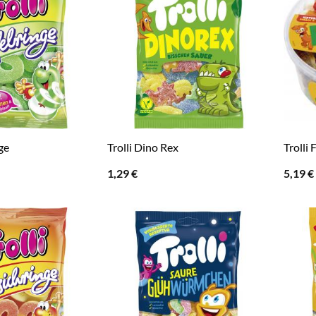
ge
Trolli Dino Rex
Trolli 
1,29
€
5,19
€