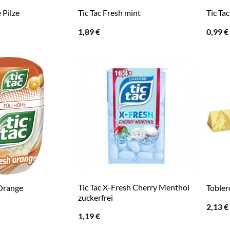
 Pilze
Tic Tac Fresh mint
Tic Ta
1,89
€
0,99
€
Tic Tac X-Fresh Cherry Menthol
 Orange
Tobler
zuckerfrei
2,13
€
1,19
€