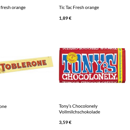
c fresh orange
Tic Tac Fresh orange
1,89
€
Tony’s Chocolonely
one
Vollmilchschokolade
3,59
€