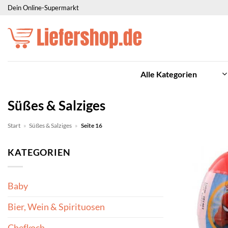
Zum
Dein Online-Supermarkt
Inhalt
springen
Alle Kategorien
Süßes & Salziges
Start
»
Süßes & Salziges
»
Seite 16
KATEGORIEN
Baby
Bier, Wein & Spirituosen
Chefkoch