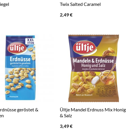
iegel
Twix Salted Caramel
2,49
€
Erdnüsse geröstet &
Ültje Mandel Erdnuss Mix Honig
en
& Salz
3,49
€