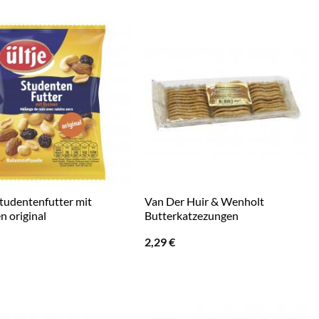
Studentenfutter mit
Van Der Huir & Wenholt
n original
Butterkatzezungen
2,29
€