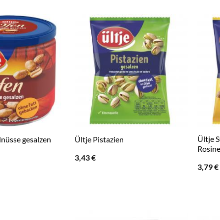
Ültje 
dnüsse gesalzen
Ültje Pistazien
Rosine
3,43
€
3,79
€