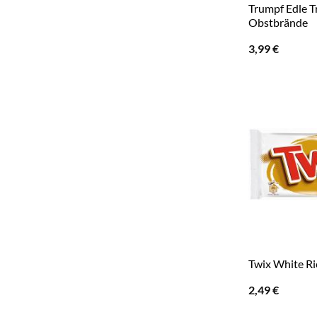
Trumpf Edle T
Obstbrände
3,99
€
Twix White Ri
2,49
€