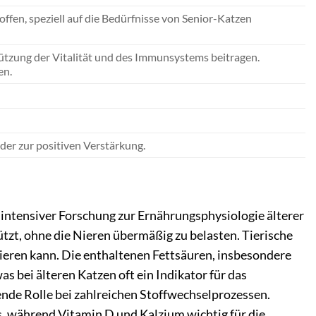
fen, speziell auf die Bedürfnisse von Senior-Katzen
stützung der Vitalität und des Immunsystems beitragen.
en.
der zur positiven Verstärkung.
 intensiver Forschung zur Ernährungsphysiologie älterer
ützt, ohne die Nieren übermäßig zu belasten. Tierische
sieren kann. Die enthaltenen Fettsäuren, insbesondere
 bei älteren Katzen oft ein Indikator für das
ende Rolle bei zahlreichen Stoffwechselprozessen.
s, während Vitamin D und Kalzium wichtig für die