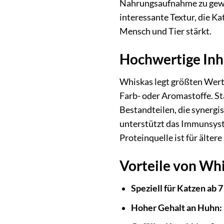
Nahrungsaufnahme zu gewäh
interessante Textur, die K
Mensch und Tier stärkt.
Hochwertige Inha
Whiskas legt größten Wert 
Farb- oder Aromastoffe. St
Bestandteilen, die synergis
unterstützt das Immunsyste
Proteinquelle ist für ältere
Vorteile von Whi
Speziell für Katzen ab 7
Hoher Gehalt an Huhn: