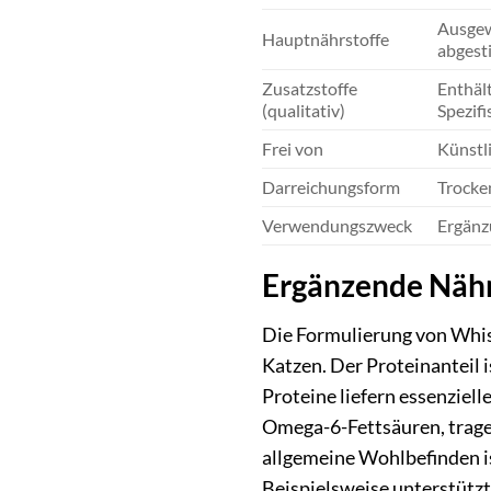
Ausgew
Hauptnährstoffe
abgesti
Zusatzstoffe
Enthäl
(qualitativ)
Spezif
Frei von
Künstl
Darreichungsform
Trocken
Verwendungszweck
Ergänzu
Ergänzende Nähr
Die Formulierung von Whisk
Katzen. Der Proteinanteil 
Proteine liefern essenziel
Omega-6-Fettsäuren, tragen
allgemeine Wohlbefinden is
Beispielsweise unterstütz