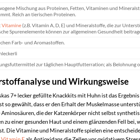
ogene Mischung aus Proteinen, Fetten, Vitaminen und Mineralstof
mmt. Reich an tierischen Proteinen.
t
Vitamine
(z.B. Vitamin A, D, E) und Mineralstoffe, die zur Unter
ische Spurenelemente können zur allgemeinen Gesundheit beitrag
ichen Farb- und Aromastoffen.
leckerli
ngsfuttermittel zur täglichen Hauptfutterration; als Belohnung o
stoffanalyse und Wirkungsweise
as 7+ lecker gefüllte Knackkits mit Huhn ist das Ergebnis
ist so gewählt, dass er den Erhalt der Muskelmasse unterst
le Aminosäuren, die der Katzenkörper nicht selbst syntheti
 zu einer gesunden Haut und einem glänzenden Fell bei, was
t. Die Vitamine und Mineralstoffe spielen eine entscheid
t
Vitamin E
als Antioxidans die Zellen vor oxidativem Stres