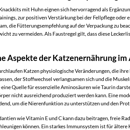
 Knackkits mit Huhn eignen sich hervorragend als Ergänzun
nings, zur positiven Verstärkung bei der Fellpflege oder
tsam, die Fütterungsempfehlung auf der Verpackung zu bea
cht zu vermeiden. Als Faustregel gilt, dass diese Lecker
he Aspekte der Katzenernährung im 
chlaufen Katzen physiologische Veränderungen, die ihre 
ssen, der Stoffwechsel verlangsamen sich und die Muskel
ie eine Quelle für essenzielle Aminosäuren wie Taurin dars
örper nicht ausreichend produziert werden kann. Eine mod
idend, um die Nierenfunktion zu unterstützen und den Pro
ntien wie Vitamin E und C kann dazu beitragen, freie Radi
hleunigen können. Ein starkes Immunsystem ist für ältere