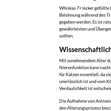
Whiskas 7+ lecker gefüllte
Belohnung während des Trai
gegeben werden. Es ist ra
gewährleisten und Übergewi
sollten.
Wissenschaftlic
Mit zunehmendem Alter dur
Nierenfunktion kann nachla
für Katzen essentiell, da s
unerlässlich ist und vom K
Verdaulichkeit ist entsche
Die Aufnahme von Antioxida
den Alterungsprozess besc