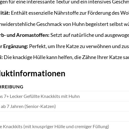
gen für eine interessante Textur und ein intensives Gesch
ität:
Enthält essenzielle Nährstoffe zur Förderung des Woh
nwiderstehliche Geschmack von Huhn begeistert selbst wä
arb- und Aromastoffen:
Setzt auf natürliche und ausgewoge
r Ergänzung:
Perfekt, um Ihre Katze zu verwöhnen und zusä
i:
Die knackige Hülle kann helfen, die Zähne Ihrer Katze sa
oduktinformationen
HREIBUNG
s 7+ Lecker Gefüllte Knackkits mit Huhn
 ab 7 Jahren (Senior-Katzen)
e Knackkits (mit knuspriger Hülle und cremiger Füllung)