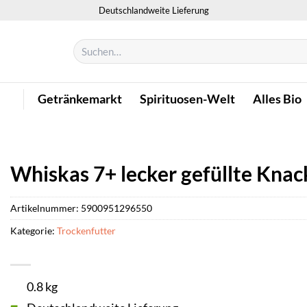
Deutschlandweite Lieferung
Suchen
nach:
Getränkemarkt
Spirituosen-Welt
Alles Bio
Whiskas 7+ lecker gefüllte Knac
Artikelnummer:
5900951296550
Kategorie:
Trockenfutter
0.8 kg