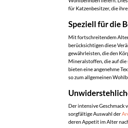
Wohlbefinden liefern. Dies
für Katzenbesitzer, die ih
Speziell für die
Mit fortschreitendem Alter
berücksichtigen diese Ver
gewährleisten, die den Kör
Mineralstoffen, die auf di
bieten eine angenehme Text
so zum allgemeinen Wohlbe
Unwiderstehlic
Der intensive Geschmack vo
sorgfältige Auswahl der
Ar
deren Appetit im Alter nac