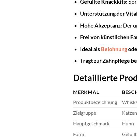
Gefüllte Knackkits:
Sor
Unterstützung der Vital
Hohe Akzeptanz:
Der u
Frei von künstlichen F
Ideal als
Belohnung
ode
Trägt zur Zahnpflege be
Detaillierte Pr
MERKMAL
BESC
Produktbezeichnung
Whiska
Zielgruppe
Katzen
Hauptgeschmack
Huhn
Form
Gefüllt