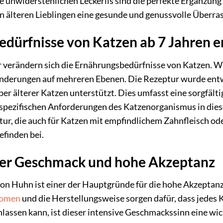
e unwiderstehlichen Leckerlis sind die perfekte Ergänzung 
ren älteren Lieblingen eine gesunde und genussvolle Überr
 Bedürfnisse von Katzen ab 7 Jahren 
 verändern sich die Ernährungsbedürfnisse von Katzen. Wh
änderungen auf mehreren Ebenen. Die Rezeptur wurde ent
per älterer Katzen unterstützt. Dies umfasst eine sorgfä
e spezifischen Anforderungen des Katzenorganismus in die
ur, die auch für Katzen mit empfindlichem Zahnfleisch ode
finden bei.
her Geschmack und hohe Akzeptanz
n Huhn ist einer der Hauptgründe für die hohe Akzeptanz 
omen
und die Herstellungsweise sorgen dafür, dass jedes Kn
hlassen kann, ist dieser intensive Geschmackssinn eine w