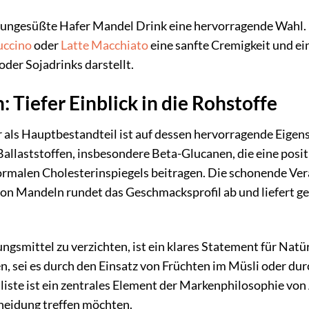
r ungesüßte Hafer Mandel Drink eine hervorragende Wahl. E
ccino
oder
Latte Macchiato
eine sanfte Cremigkeit und e
der Sojadrinks darstellt.
 Tiefer Einblick in die Rohstoffe
als Hauptbestandteil ist auf dessen hervorragende Eigens
Ballaststoffen, insbesondere Beta-Glucanen, die eine posi
ormalen Cholesterinspiegels beitragen. Die schonende Ver
von Mandeln rundet das Geschmacksprofil ab und liefert g
ngsmittel zu verzichten, ist ein klares Statement für Nat
n, sei es durch den Einsatz von Früchten im Müsli oder du
liste ist ein zentrales Element der Markenphilosophie von
heidung treffen möchten.