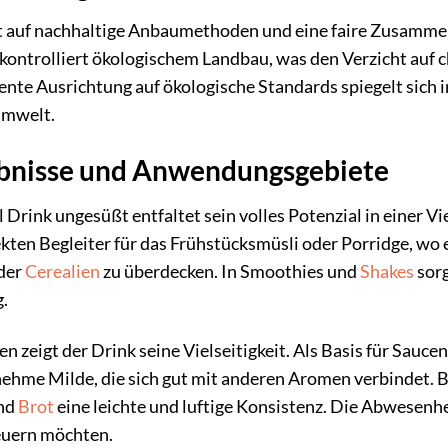
t auf nachhaltige Anbaumethoden und eine faire Zusammen
kontrolliert ökologischem Landbau, was den Verzicht auf
ente Ausrichtung auf ökologische Standards spiegelt sich 
Umwelt.
ebnisse und Anwendungsgebiete
Drink ungesüßt entfaltet sein volles Potenzial in einer
kten Begleiter für das Frühstücksmüsli oder Porridge, wo e
der
Cerealien
zu überdecken. In Smoothies und
Shakes
sorg
.
n zeigt der Drink seine Vielseitigkeit. Als Basis für Saucen
enehme Milde, die sich gut mit anderen Aromen verbindet.
nd
Brot
eine leichte und luftige Konsistenz. Die Abwesenhei
uern möchten.