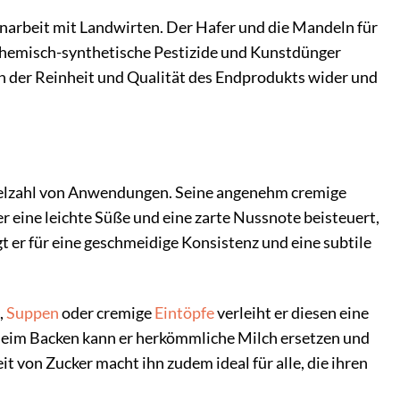
arbeit mit Landwirten. Der Hafer und die Mandeln für
 chemisch-synthetische Pestizide und Kunstdünger
in der Reinheit und Qualität des Endprodukts wider und
 Vielzahl von Anwendungen. Seine angenehm cremige
r eine leichte Süße und eine zarte Nussnote beisteuert,
t er für eine geschmeidige Konsistenz und eine subtile
,
Suppen
oder cremige
Eintöpfe
verleiht er diesen eine
 Beim Backen kann er herkömmliche Milch ersetzen und
t von Zucker macht ihn zudem ideal für alle, die ihren