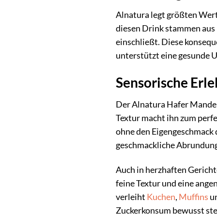
Alnatura legt größten Wer
diesen Drink stammen aus 
einschließt. Diese konsequ
unterstützt eine gesunde 
Sensorische Erl
Der Alnatura Hafer Mandel 
Textur macht ihn zum perfe
ohne den Eigengeschmack 
geschmackliche Abrundung
Auch in herzhaften Gerichte
feine Textur und eine ang
verleiht
Kuchen
,
Muffins
u
Zuckerkonsum bewusst ste