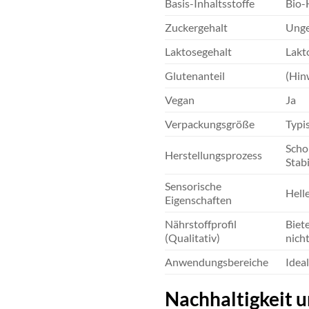
Basis-Inhaltsstoffe
Bio-
Zuckergehalt
Unge
Laktosegehalt
Lakt
Glutenanteil
(Hinw
Vegan
Ja
Verpackungsgröße
Typis
Scho
Herstellungsprozess
Stabi
Sensorische
Hell
Eigenschaften
Nährstoffprofil
Biet
(Qualitativ)
nicht
Anwendungsbereiche
Idea
Nachhaltigkeit u