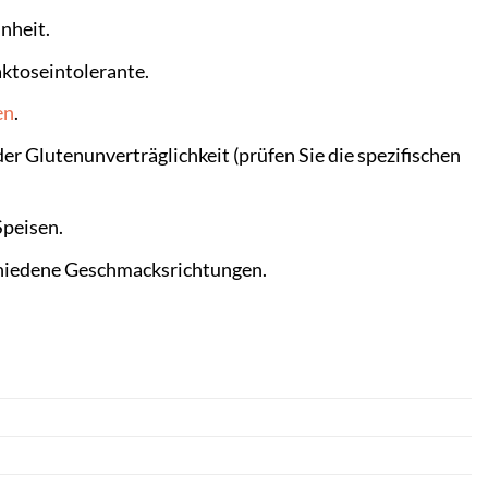
nheit.
aktoseintolerante.
en
.
r Glutenunverträglichkeit (prüfen Sie die spezifischen
Speisen.
hiedene Geschmacksrichtungen.