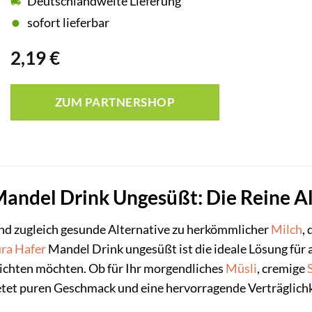
Deutschlandweite Lieferung
sofort lieferbar
2,19
€
ZUM PARTNERSHOP
andel Drink Ungesüßt: Die Reine Al
und zugleich gesunde Alternative zu herkömmlicher
Milch
,
ura
Hafer
Mandel Drink ungesüßt ist die ideale Lösung für 
zichten möchten. Ob für Ihr morgendliches
Müsli
, cremige
ietet puren Geschmack und eine hervorragende Verträglichk