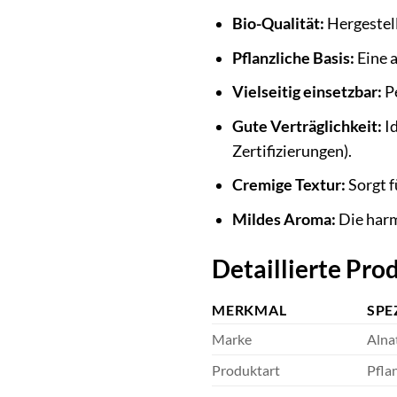
Bio-Qualität:
Hergestell
Pflanzliche Basis:
Eine a
Vielseitig einsetzbar:
Pe
Gute Verträglichkeit:
Id
Zertifizierungen).
Cremige Textur:
Sorgt f
Mildes Aroma:
Die harm
Detaillierte Pr
MERKMAL
SPE
Marke
Alna
Produktart
Pfla