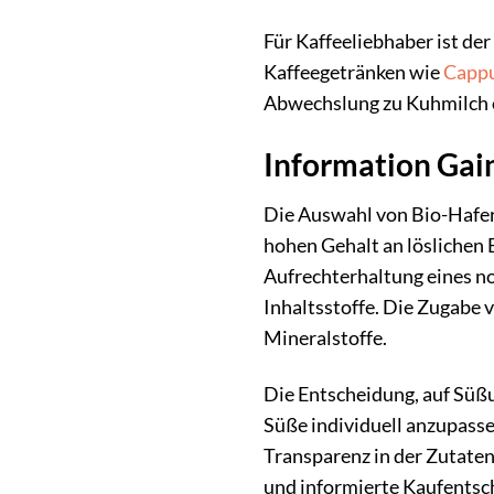
Für Kaffeeliebhaber ist de
Kaffeegetränken wie
Cappu
Abwechslung zu Kuhmilch o
Information Gain:
Die Auswahl von Bio-Hafer 
hohen Gehalt an löslichen 
Aufrechterhaltung eines n
Inhaltsstoffe. Die Zugabe 
Mineralstoffe.
Die Entscheidung, auf Süßu
Süße individuell anzupasse
Transparenz in der Zutaten
und informierte Kaufentsc