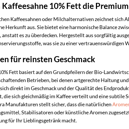
Kaffeesahne 10% Fett die Premium
chen Kaffeesahnen oder Milchalternativen zeichnet sich A
che Herkunft aus. Sie bietet eine harmonische Balance zwis
, anstatt es zu überdecken. Hergestellt aus sorgfältig au
nservierungsstoffe, was sie zu einer vertrauenswürdigen
ten für reinsten Geschmack
10% Fett basiert auf den Grundpfeilern der Bio-Landwirts
schaftenden Betrieben, bei denen artgerechte Haltung und
 sich direkt im Geschmack und der Qualität des Endprodukt
die sich gleichmäßig im Kaffee verteilt und eine subtile Sü
ra Manufakturen stellt sicher, dass die natürlichen
Arome
gsmittel, Stabilisatoren oder künstliche Aromen zugesetzt
ng für Ihr Lieblingsgetränk macht.