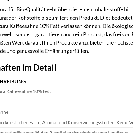
a für Bio-Qualität geht über die reinen Inhaltsstoffe hin
ung der Rohstoffe bis zum fertigen Produkt. Dies bedeutet f
atura Kaffeesahne 10% Fett verlassen können. Die ökologi
Umwelt, sondern garantieren auch ein Produkt, das frei von
ößten Wert darauf, Ihnen Produkte anzubieten, die höchst
de und genussvolle Ernährung erfüllen.
aften im Detail
CHREIBUNG
ura Kaffeesahne 10% Fett
ahne
on künstlichen Farb-, Aroma- und Konservierungsstoffen. Keine Ve
verständlich gemäß den Richtlinien des ökologischen Landbaus