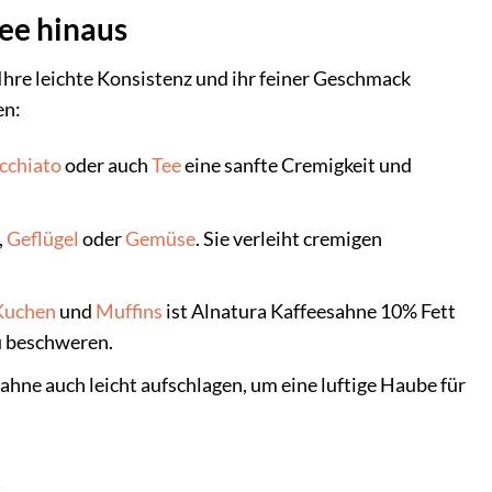
ee hinaus
 Ihre leichte Konsistenz und ihr feiner Geschmack
en:
cchiato
oder auch
Tee
eine sanfte Cremigkeit und
,
Geflügel
oder
Gemüse
. Sie verleiht cremigen
Kuchen
und
Muffins
ist Alnatura Kaffeesahne 10% Fett
u beschweren.
ahne auch leicht aufschlagen, um eine luftige Haube für
t