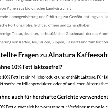
von Kühen aus biologischer Landwirtschaft
ende Homogenisierung und Erhitzung zur Gewährleistung von Hal
sche Portionsgröße, leicht zu öffnen und zu handhaben
remige Textur, dezenter, leicht süßlicher Geschmack, der das Aro
nerung von Kaffee, Tee, Saucen, Suppen, Desserts und zum leicht
tellte Fragen zu Alnatura Kaffeesa
ahne 10% Fett laktosefrei?
 10% Fett ist ein Milchprodukt und enthält Laktose. Für la
ktosefreien Milchprodukten oder pflanzlichen Alternativ
sahne auch für herzhafte Gerichte verwenden
10% Fett eignet sich hervorragend zur Verfeinerung von l