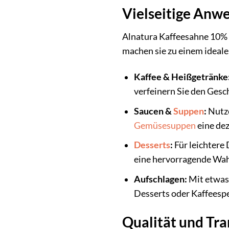
Vielseitige Anw
Alnatura Kaffeesahne 10% F
machen sie zu einem ideale
Kaffee & Heißgetränke
verfeinern Sie den Gesc
Saucen &
Suppen
:
Nutze
Gemüsesuppen
eine dez
Desserts
:
Für leichtere
eine hervorragende Wahl
Aufschlagen:
Mit etwas 
Desserts oder Kaffeespe
Qualität und Tr