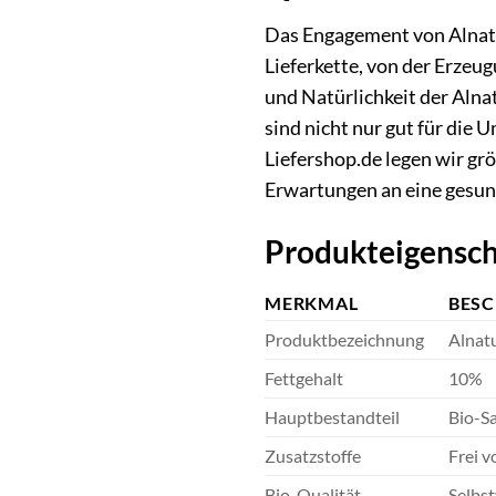
Das Engagement von Alnatur
Lieferkette, von der Erzeug
und Natürlichkeit der Aln
sind nicht nur gut für die 
Liefershop.de legen wir gr
Erwartungen an eine gesun
Produkteigensch
MERKMAL
BES
Produktbezeichnung
Alnat
Fettgehalt
10%
Hauptbestandteil
Bio-S
Zusatzstoffe
Frei v
Bio-Qualität
Selbst