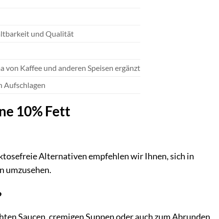
tbarkeit und Qualität
ma von Kaffee und anderen Speisen ergänzt
en Aufschlagen
hne 10% Fett
ktosefreie Alternativen empfehlen wir Ihnen, sich in
en umzusehen.
?
eichten Saucen, cremigen Suppen oder auch zum Abrunden