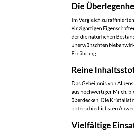
Die Überlegenhe
Im Vergleich zu raffiniert
einzigartigen Eigenschafte
der die natürlichen Bestan
unerwünschten Nebenwirkun
Ernährung.
Reine Inhaltsst
Das Geheimnis von Alpensc
aus hochwertiger Milch, bi
überdecken. Die Kristallst
unterschiedlichsten Anwe
Vielfältige Eins