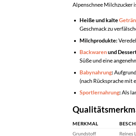
Alpenschnee Milchzucker is
Heiße und kalte
Geträ
Geschmack zu verfälsch
Milchprodukte:
Veredel
Backwaren
und Dessert
Süße und eine angenehm
Babynahrung
:
Aufgrund 
(nach Rücksprache mit e
Sportlernahrung
:
Als la
Qualitätsmerkma
MERKMAL
BESCH
Grundstoff
Reines 