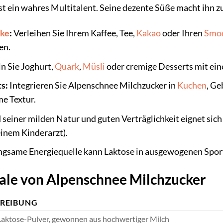
t ein wahres Multitalent. Seine dezente Süße macht ihn zu
nke
:
Verleihen Sie Ihrem Kaffee, Tee,
Kakao
oder Ihren
Smoo
en.
n Sie Joghurt,
Quark
,
Müsli
oder cremige Desserts mit ein
s:
Integrieren Sie Alpenschnee Milchzucker in
Kuchen
, Ge
e Textur.
seiner milden Natur und guten Verträglichkeit eignet sic
inem Kinderarzt).
ngsame Energiequelle kann Laktose in ausgewogenen Sport
le von Alpenschnee Milchzucker
REIBUNG
Laktose-Pulver, gewonnen aus hochwertiger Milch