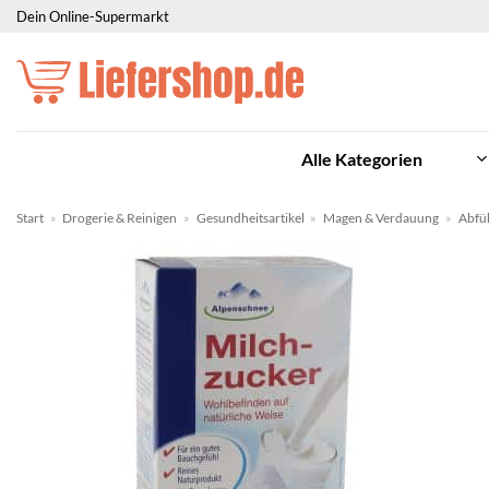
Zum
Dein Online-Supermarkt
Inhalt
springen
Alle Kategorien
Start
»
Drogerie & Reinigen
»
Gesundheitsartikel
»
Magen & Verdauung
»
Abfü