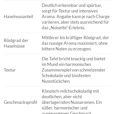
Deutlich erkennbar und spürbar,
sorgt für Textur und intensives
Haselnussanteil
Aroma. Angabe kann je nach Charge
variieren, aber stets ausreichend für
das „Noisette“-Erlebnis.
Mittlerer bis kräftiger Röstgrad, der
Röstgrad der
das nussige Aroma maximiert, ohne
Haselnüsse
bittere Noten zu erzeugen.
Die Tafel bricht knackig und bietet
im Mund ein harmonisches
Textur
Zusammenspiel von schmelzender
Schokolade und bissfesten
Nussstückchen.
Klassisch-milchschokoladig mit
deutlichen, aber nicht
Geschmacksprofil
überlagernden Nussaromen. Ein
süßer, harmonischer und
ausgewogener Geschmack.