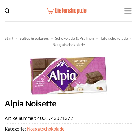
Zum
Inhalt
springen
Start
»
Süßes & Salziges
»
Schokolade & Pralinen
»
Tafelschokolade
»
Nougatschokolade
Alpia Noisette
Artikelnummer:
4001743021372
Kategorie:
Nougatschokolade