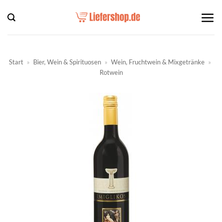
Zum
Inhalt
springen
Start
»
Bier, Wein & Spirituosen
»
Wein, Fruchtwein & Mixgetränke
»
Rotwein