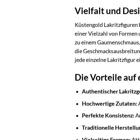
Vielfalt und De
Küstengold Lakritzfiguren 
einer Vielzahl von Formen u
zu einem Gaumenschmaus, s
die Geschmacksausbreitung 
jede einzelne Lakritzfigur e
Die Vorteile auf 
Authentischer Lakritz
Hochwertige Zutaten:
A
Perfekte Konsistenz:
An
Traditionelle Herstellu
Vielseitige Formen:
Att