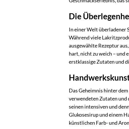
Geschmackserlebnis, das 
Die Überlegenhe
In einer Welt überladener
Während viele Lakritzprod
ausgewählte Rezeptur aus, 
hart, nicht zu weich – und 
erstklassige Zutaten und d
Handwerkskunst 
Das Geheimnis hinter dem 
verwendeten Zutaten und de
seinen intensiven und den
Glukosesirup und einem H
künstlichen Farb- und Aro