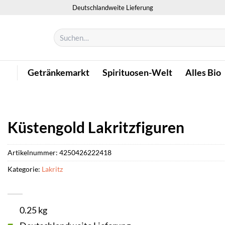
Deutschlandweite Lieferung
Suchen
nach:
Getränkemarkt
Spirituosen-Welt
Alles Bio
Küstengold Lakritzfiguren
Artikelnummer:
4250426222418
Kategorie:
Lakritz
0.25 kg