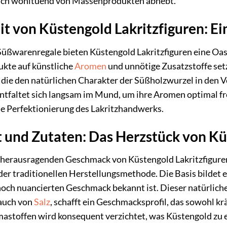
sich wohltuend von Massenprodukten abhebt.
it von Küstengold Lakritzfiguren: 
 Süßwarenregale bieten Küstengold Lakritzfiguren eine O
ukte auf künstliche
Aromen
und unnötige Zusatzstoffe setz
die den natürlichen Charakter der Süßholzwurzel in den Vor
entfaltet sich langsam im Mund, um ihre Aromen optimal fre
ie Perfektionierung des Lakritzhandwerks.
und Zutaten: Das Herzstück von Kü
herausragenden Geschmack von Küstengold Lakritzfiguren 
r traditionellen Herstellungsmethode. Die Basis bildet ei
noch nuancierten Geschmack bekannt ist. Dieser natürlich
auch von
Salz
, schafft ein Geschmacksprofil, das sowohl kr
mastoffen wird konsequent verzichtet, was Küstengold zu 