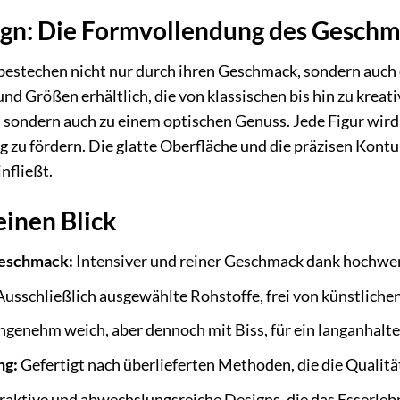
sign: Die Formvollendung des Gesch
bestechen nicht nur durch ihren Geschmack, sondern auch d
nd Größen erhältlich, die von klassischen bis hin zu kreati
ondern auch zu einem optischen Genuss. Jede Figur wird m
zu fördern. Die glatte Oberfläche und die präzisen Kontur
infließt.
einen Blick
geschmack:
Intensiver und reiner Geschmack dank hochwe
usschließlich ausgewählte Rohstoffe, frei von künstliche
genehm weich, aber dennoch mit Biss, für ein langanhalt
ng:
Gefertigt nach überlieferten Methoden, die die Qualitä
raktive und abwechslungsreiche Designs, die das Esserlebn