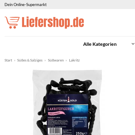
Zum
Dein Online-Supermarkt
Inhalt
springen
Alle Kategorien
Start
»
Süßes & Salziges
»
Süßwaren
»
Lakritz