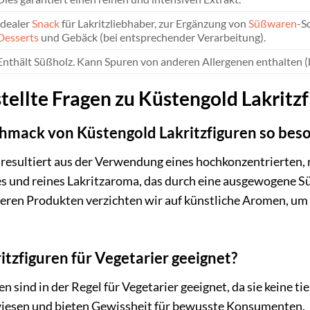
Idealer
Snack
für Lakritzliebhaber, zur Ergänzung von
Süßwaren
-S
Desserts
und Gebäck (bei entsprechender Verarbeitung).
Enthält Süßholz. Kann Spuren von anderen Allergenen enthalten (
tellte Fragen zu Küstengold Lakritz
mack von Küstengold Lakritzfiguren so bes
esultiert aus der Verwendung eines hochkonzentrierten, n
ives und reines Lakritzaroma, das durch eine ausgewogene 
deren Produkten verzichten wir auf künstliche Aromen, u
itzfiguren für Vegetarier geeignet?
en sind in der Regel für Vegetarier geeignet, da sie keine 
iesen und bieten Gewissheit für bewusste Konsumenten.