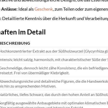
 Anlässe:
Ideal als
Geschenk
, zum Teilen oder zum eigene
:
Detaillierte Kenntnis über die Herkunft und Verarbeitun
aften im Detail
BESCHREIBUNG
Hochkonzentrierter Extrakt aus der Süßholzwurzel (Glycyrrhiza gl
Intensiv, leicht salzig, harmonisch, mit charakteristischer Süße d
Geschmeidige, dennoch leicht zähe Konsistenz, die ein befriedig
freisetzt. Frei von übermäßiger Klebrigkeit.
Abwechslungsreiche und detailreiche Figuren, die die Handwerksk
bis hin zu ansprechenden Motiven.
Natürliches, tiefes Schwarz, das durch den hohen Anteil an Süßholz
Sorgfältig ausgewählte Anbaugebiete mit optimalen klimatischen
Dies garantiert einen reinen und intensiven Extrakt.