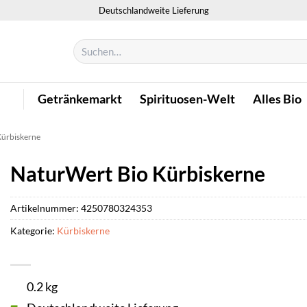
Deutschlandweite Lieferung
Suchen
nach:
Getränkemarkt
Spirituosen-Welt
Alles Bio
ürbiskerne
NaturWert Bio Kürbiskerne
Artikelnummer:
4250780324353
Kategorie:
Kürbiskerne
0.2 kg