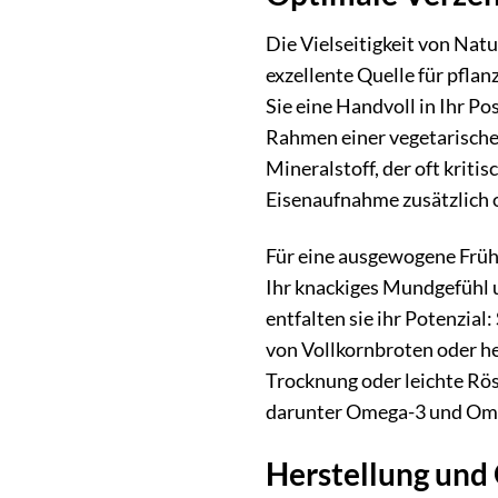
Die Vielseitigkeit von Nat
exzellente Quelle für pfla
Sie eine Handvoll in Ihr P
Rahmen einer vegetarische
Mineralstoff, der oft krit
Eisenaufnahme zusätzlich 
Für eine ausgewogene Frühs
Ihr knackiges Mundgefühl u
entfalten sie ihr Potenzia
von Vollkornbroten oder h
Trocknung oder leichte Rös
darunter Omega-3 und Ome
Herstellung und