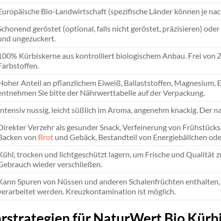
Europäische Bio-Landwirtschaft (spezifische Länder können je nach
Schonend geröstet (optional, falls nicht geröstet, präzisieren) od
und ungezuckert.
100% Kürbiskerne aus kontrolliert biologischem Anbau. Frei von 
Farbstoffen.
Hoher Anteil an pflanzlichem Eiweiß, Ballaststoffen, Magnesium, 
entnehmen Sie bitte der Nährwerttabelle auf der Verpackung.
Intensiv nussig, leicht süßlich im Aroma, angenehm knackig. Der na
Direkter Verzehr als gesunder Snack, Verfeinerung von Frühstücks
Backen von
Brot
und Gebäck, Bestandteil von Energiebällchen oder
Kühl, trocken und lichtgeschützt lagern, um Frische und Qualität
Gebrauch wieder verschließen.
Kann Spuren von Nüssen und anderen Schalenfrüchten enthalten, da
verarbeitet werden. Kreuzkontamination ist möglich.
rstrategien für NaturWert Bio Kürb