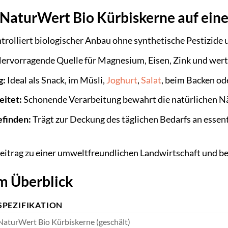
 NaturWert Bio Kürbiskerne auf eine
trolliert biologischer Anbau ohne synthetische Pestizide
ervorragende Quelle für Magnesium, Eisen, Zink und wertv
g:
Ideal als Snack, im Müsli,
Joghurt
,
Salat
, beim Backen od
eitet:
Schonende Verarbeitung bewahrt die natürlichen N
efinden:
Trägt zur Deckung des täglichen Bedarfs an essent
eitrag zu einer umweltfreundlichen Landwirtschaft und
m Überblick
SPEZIFIKATION
NaturWert Bio Kürbiskerne (geschält)