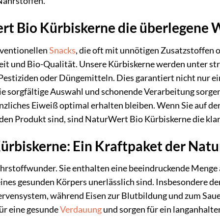
Nährstoffen.
 Bio Kürbiskerne die überlegene W
nventionellen
Snacks
, die oft mit unnötigen Zusatzstoffe
it und Bio-Qualität. Unsere Kürbiskerne werden unter st
 Pestiziden oder Düngemitteln. Dies garantiert nicht nu
e sorgfältige Auswahl und schonende Verarbeitung sorgen d
nzliches Eiweiß optimal erhalten bleiben. Wenn Sie auf d
en Produkt sind, sind NaturWert Bio Kürbiskerne die kla
rbiskerne: Ein Kraftpaket der Natu
hrstoffwunder. Sie enthalten eine beeindruckende Menge 
eines gesunden Körpers unerlässlich sind. Insbesondere d
rvensystem, während Eisen zur Blutbildung und zum Sauer
für eine gesunde
Verdauung
und sorgen für ein langanhalte