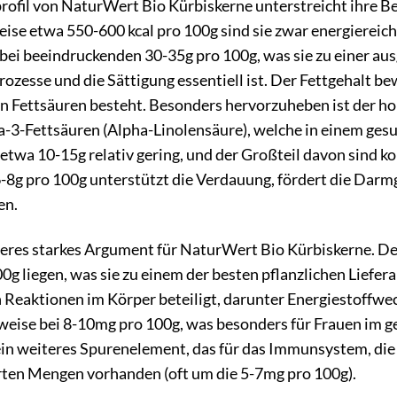
rofil von NaturWert Bio Kürbiskerne unterstreicht ihre Be
ise etwa 550-600 kcal pro 100g sind sie zwar energiereic
t bei beeindruckenden 30-35g pro 100g, was sie zu einer au
zesse und die Sättigung essentiell ist. Der Fettgehalt be
 Fettsäuren besteht. Besonders hervorzuheben ist der ho
-3-Fettsäuren (Alpha-Linolensäure), welche in einem gesu
 etwa 10-15g relativ gering, und der Großteil davon sind 
 6-8g pro 100g unterstützt die Verdauung, fördert die Dar
en.
iteres starkes Argument für NaturWert Bio Kürbiskerne. 
g liegen, was sie zu einem der besten pflanzlichen Liefer
 Reaktionen im Körper beteiligt, darunter Energiestoffwe
rweise bei 8-10mg pro 100g, was besonders für Frauen im g
 ein weiteres Spurenelement, das für das Immunsystem, di
erten Mengen vorhanden (oft um die 5-7mg pro 100g).