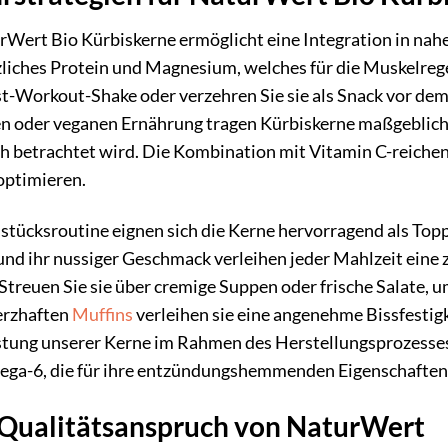
urWert Bio Kürbiskerne ermöglicht eine Integration in nahe
nzliches Protein und Magnesium, welches für die Muskelreg
ost-Workout-Shake oder verzehren Sie sie als Snack vor de
n oder veganen Ernährung tragen Kürbiskerne maßgeblich 
isch betrachtet wird. Die Kombination mit Vitamin C-reich
optimieren.
tücksroutine eignen sich die Kerne hervorragend als Topp
nd ihr nussiger Geschmack verleihen jeder Mahlzeit eine 
l: Streuen Sie sie über cremige Suppen oder frische Salate
erzhaften
Muffins
verleihen sie eine angenehme Bissfestigk
tung unserer Kerne im Rahmen des Herstellungsprozesses 
ga-6, die für ihre entzündungshemmenden Eigenschaften 
 Qualitätsanspruch von NaturWert