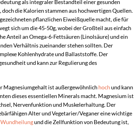
deutung als integraler Bestandteil einer gesunden
h, doch die Kalorien stammen aus hochwertigen Quellen.
sgezeichneten pflanzlichen Eiweißquelle macht, die für
wegt sich um die 45-50g, wobei der Großteil aus einfach
he Anteil an Omega-6-Fettsäuren (Linolsäure) und ein
nden Verhältnis zueinander stehen sollten. Der
komplexe Kohlenhydrate und Ballaststoffe. Der
mgesundheit und kann zur Regulierung des
Der Magnesiumgehalt ist außergewöhnlich
hoch
und kann
anten dieses essentiellen Minerals macht. Magnesium ist
chsel, Nervenfunktion und Muskelerhaltung. Der
ebärfähigen Alter und Vegetarier/Veganer eine wichtige
e
Wundheilung
und die Zellfunktion von Bedeutung ist,