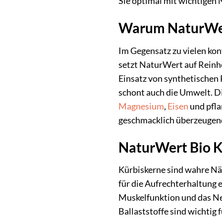
Sie optimal mit wichtigen 
Warum NaturWert
Im Gegensatz zu vielen ko
setzt NaturWert auf Reinhe
Einsatz von synthetischen
schont auch die Umwelt. Di
Magnesium
,
Eisen
und pfla
geschmacklich überzeugend
NaturWert Bio Kü
Kürbiskerne sind wahre Nä
für die Aufrechterhaltung 
Muskelfunktion und das Ne
Ballaststoffe sind wichtig 