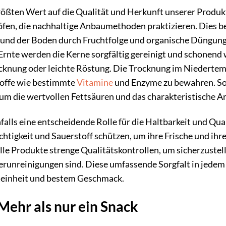
rößten Wert auf die Qualität und Herkunft unserer Produ
öfen, die nachhaltige Anbaumethoden praktizieren. Dies 
nd der Boden durch Fruchtfolge und organische Düngung g
Ernte werden die Kerne sorgfältig gereinigt und schonend
cknung oder leichte Röstung. Die Trocknung im Niedertempe
toffe wie bestimmte
Vitamine
und Enzyme zu bewahren. Soll
m die wertvollen Fettsäuren und das charakteristische A
falls eine entscheidende Rolle für die Haltbarkeit und Qua
euchtigkeit und Sauerstoff schützen, um ihre Frische und i
lle Produkte strenge Qualitätskontrollen, um sicherzuste
erunreinigungen sind. Diese umfassende Sorgfalt in jedem 
Reinheit und bestem Geschmack.
Mehr als nur ein Snack