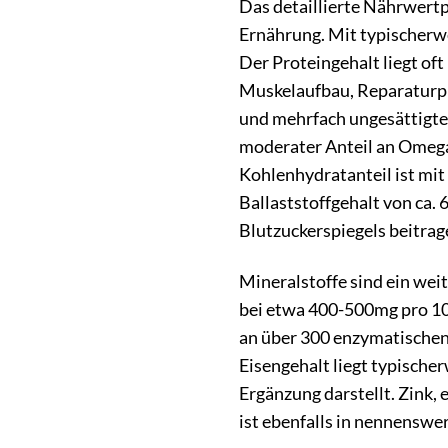
Das detaillierte Nährwertp
Ernährung. Mit typischerwe
Der Proteingehalt liegt of
Muskelaufbau, Reparaturpro
und mehrfach ungesättigten
moderater Anteil an Omega
Kohlenhydratanteil ist mit
Ballaststoffgehalt von ca.
Blutzuckerspiegels beitrag
Mineralstoffe sind ein we
bei etwa 400-500mg pro 100
an über 300 enzymatischen
Eisengehalt liegt typische
Ergänzung darstellt. Zink,
ist ebenfalls in nennensw