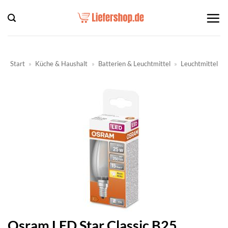
Zum
Inhalt
springen
Start
»
Küche & Haushalt
»
Batterien & Leuchtmittel
»
Leuchtmittel
Osram LED Star Classic B25