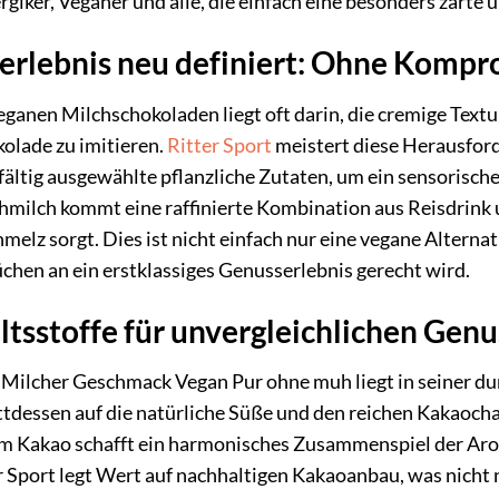
rgiker, Veganer und alle, die einfach eine besonders zart
lebnis neu definiert: Ohne Komprom
eganen Milchschokoladen liegt oft darin, die cremige Tex
lade zu imitieren.
Ritter Sport
meistert diese Herausfor
ltig ausgewählte pflanzliche Zutaten, um ein sensorisches 
uhmilch kommt eine raffinierte Kombination aus Reisdrink
melz sorgt. Dies ist nicht einfach nur eine vegane Altern
chen an ein erstklassiges Genusserlebnis gerecht wird.
altsstoffe für unvergleichlichen Genu
 Milcher Geschmack Vegan Pur ohne muh liegt in seiner du
ttdessen auf die natürliche Süße und den reichen Kakaoch
m Kakao schafft ein harmonisches Zusammenspiel der Aro
r Sport legt Wert auf nachhaltigen Kakaoanbau, was nicht