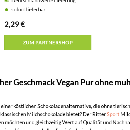
Deutschlandweite Lieferung
sofort lieferbar
2,29
€
ZUM PARTNERSHOP
lcher Geschmack Vegan Pur ohne muh
h einer köstlichen Schokoladenalternative, die ohne tieris
klassischen Milchschokolade bietet? Der Ritter
Sport
Milc
hten möchten und gleichzeitig Wert auf Qualität und Nachhal