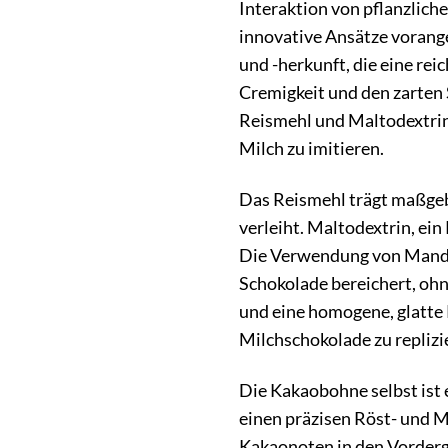
Interaktion von pflanzlich
innovative Ansätze vorang
und -herkunft, die eine rei
Cremigkeit und den zarten 
Reismehl und Maltodextri
Milch zu imitieren.
Das Reismehl trägt maßgebl
verleiht. Maltodextrin, ei
Die Verwendung von Mandel
Schokolade bereichert, ohn
und eine homogene, glatte 
Milchschokolade zu replizi
Die Kakaobohne selbst ist
einen präzisen Röst- und M
Kakaonoten in den Vordergr