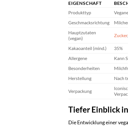
EIGENSCHAFT
BESC
Produkttyp
Vegan
Geschmacksrichtung
Milche
Hauptzutaten
Zucker
(vegan)
Kakaoanteil (mind.)
35%
Allergene
Kann S
Besonderheiten
Milchfr
Herstellung
Nach tr
Iconisc
Verpackung
Verpac
Tiefer Einblick 
Die Entwicklung einer vega