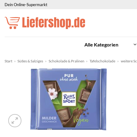
Zum
Dein Online-Supermarkt
Inhalt
springen
Alle Kategorien
Start
»
Süßes & Salziges
»
Schokolade & Pralinen
»
Tafelschokolade
»
weitere S