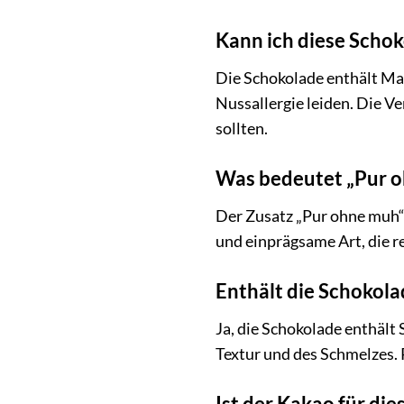
Kann ich diese Schok
Die Schokolade enthält M
Nussallergie leiden. Die V
sollten.
Was bedeutet „Pur 
Der Zusatz „Pur ohne muh“ h
und einprägsame Art, die r
Enthält die Schokola
Ja, die Schokolade enthält 
Textur und des Schmelzes. P
Ist der Kakao für di