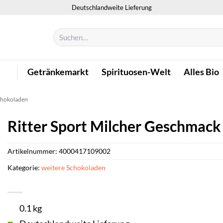
Deutschlandweite Lieferung
Suchen
nach:
Getränkemarkt
Spirituosen-Welt
Alles Bio
chokoladen
Ritter Sport Milcher Geschmac
Artikelnummer:
4000417109002
Kategorie:
weitere Schokoladen
0.1 kg