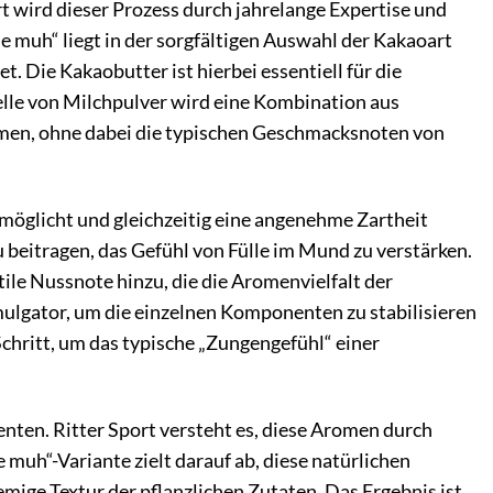
t wird dieser Prozess durch jahrelange Expertise und
muh“ liegt in der sorgfältigen Auswahl der Kakaoart
. Die Kakaobutter ist hierbei essentiell für die
elle von Milchpulver wird eine Kombination aus
en, ohne dabei die typischen Geschmacksnoten von
rmöglicht und gleichzeitig eine angenehme Zartheit
u beitragen, das Gefühl von Fülle im Mund zu verstärken.
le Nussnote hinzu, die die Aromenvielfalt der
mulgator, um die einzelnen Komponenten zu stabilisieren
Schritt, um das typische „Zungengefühl“ einer
en. Ritter Sport versteht es, diese Aromen durch
 muh“-Variante zielt darauf ab, diese natürlichen
mige Textur der pflanzlichen Zutaten. Das Ergebnis ist