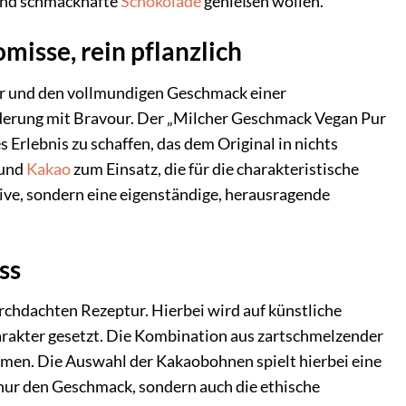
e und schmackhafte
Schokolade
genießen wollen.
isse, rein pflanzlich
tur und den vollmundigen Geschmack einer
derung mit Bravour. Der „Milcher Geschmack Vegan Pur
Erlebnis zu schaffen, das dem Original in nichts
 und
Kakao
zum Einsatz, die für die charakteristische
ative, sondern eine eigenständige, herausragende
ss
rchdachten Rezeptur. Hierbei wird auf künstliche
arakter gesetzt. Die Kombination aus zartschmelzender
men. Die Auswahl der Kakaobohnen spielt hierbei eine
 nur den Geschmack, sondern auch die ethische