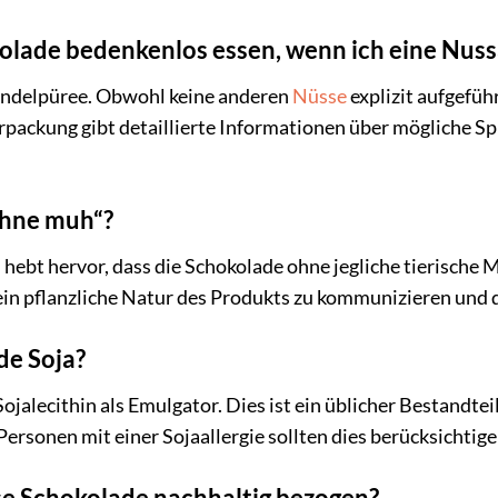
olade bedenkenlos essen, wenn ich eine Nuss
andelpüree. Obwohl keine anderen
Nüsse
explizit aufgefüh
erpackung gibt detaillierte Informationen über mögliche 
ohne muh“?
ebt hervor, dass die Schokolade ohne jegliche tierische Mi
ein pflanzliche Natur des Produkts zu kommunizieren und 
de Soja?
Sojalecithin als Emulgator. Dies ist ein üblicher Bestandt
ersonen mit einer Sojaallergie sollten dies berücksichtige
ese Schokolade nachhaltig bezogen?