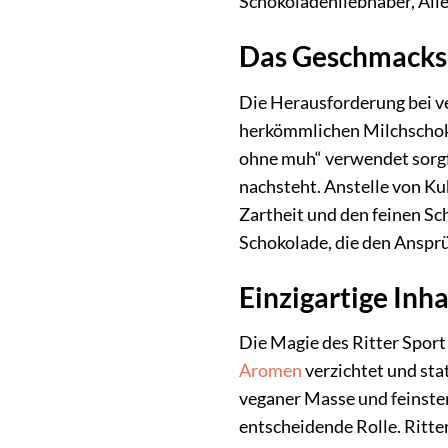
Schokoladenliebhaber, Alle
Das Geschmackser
Die Herausforderung bei v
herkömmlichen Milchschoko
ohne muh“ verwendet sorgfä
nachsteht. Anstelle von K
Zartheit und den feinen Sch
Schokolade, die den Ansprü
Einzigartige Inh
Die Magie des Ritter Sport
Aromen
verzichtet und sta
veganer Masse und feinste
entscheidende Rolle. Ritte