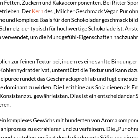
en Fetten, Zuckern und Kakaocomponenten. Bei Ritter Spor
etrieben. Der
Kern
des „Milcher Geschmack Vegan Pur ohne 
che und komplexe Basis für den Schokoladengeschmack bildet
Schmelz, der typisch für hochwertige Schokolade ist. Anst
n verwendet, um die Mundgefühl-Eigenschaften nachzuahm
ich zur feinen Textur bei, indem es eine sanfte Bindung e
n Kohlenhydratderivat, unterstützt die Textur und kann daz
püree rundet das Geschmacksprofil ab und fügt eine subti
e dominant zu wirken. Die Lecithine aus Soja dienen als E
Konsistenz zu gewährleisten. Dies ist ein entscheidender 
eren.
 ein komplexes Gewächs mit hunderten von Aromakomponent
ahlprozess zu extrahieren und zu verfeinern. Die „Pur ohne
und zu stellen, ergänzt durch die dezente Süße und die cre