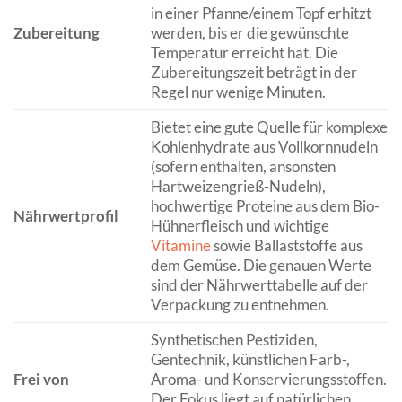
in einer Pfanne/einem Topf erhitzt
Zubereitung
werden, bis er die gewünschte
Temperatur erreicht hat. Die
Zubereitungszeit beträgt in der
Regel nur wenige Minuten.
Bietet eine gute Quelle für komplexe
Kohlenhydrate aus Vollkornnudeln
(sofern enthalten, ansonsten
Hartweizengrieß-Nudeln),
hochwertige Proteine aus dem Bio-
Nährwertprofil
Hühnerfleisch und wichtige
Vitamine
sowie Ballaststoffe aus
dem Gemüse. Die genauen Werte
sind der Nährwerttabelle auf der
Verpackung zu entnehmen.
Synthetischen Pestiziden,
Gentechnik, künstlichen Farb-,
Frei von
Aroma- und Konservierungsstoffen.
Der Fokus liegt auf natürlichen