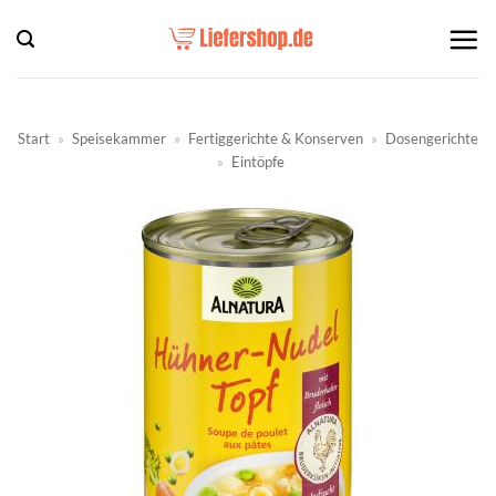
Zum
Inhalt
springen
Start
»
Speisekammer
»
Fertiggerichte & Konserven
»
Dosengerichte
»
Eintöpfe