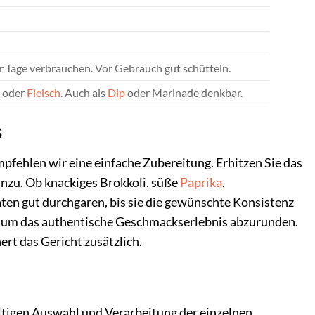
Tage verbrauchen. Vor Gebrauch gut schütteln.
oder
Fleisch
. Auch als
Dip
oder Marinade denkbar.
s
pfehlen wir eine einfache Zubereitung. Erhitzen Sie das
hinzu. Ob knackiges Brokkoli, süße
Paprika
,
taten gut durchgaren, bis sie die gewünschte Konsistenz
s, um das authentische Geschmackserlebnis abzurunden.
ert das Gericht zusätzlich.
ältigen Auswahl und Verarbeitung der einzelnen