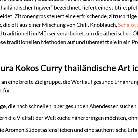
thailändischer Ingwer“ bezeichnet, liefert eine subtile, pfe
eidet. Zitronengras steuert eine erfrischende, zitrusartig
, die oft aus einer Mischung von Chili, Knoblauch,
Schalot
traditionell im Mörser verarbeitet, um die ätherischen Öl
iese traditionellen Methoden auf und übersetzt sie in ein P
tura Kokos Curry thailändische Art i
h an eine breite Zielgruppe, die Wert auf gesunde Ernähr
t für:
ige
, die nach schnellen, aber gesunden Abendessen suchen.
ndern die Vielfalt der Weltküche näherbringen möchten, o
 die Aromen Südostasiens lieben und eine authentische Er