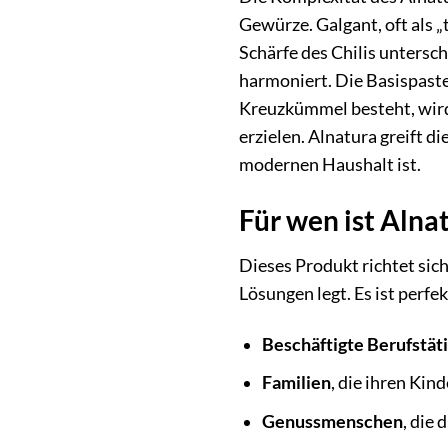
Gewürze. Galgant, oft als „
Schärfe des Chilis untersch
harmoniert. Die Basispaste
Kreuzkümmel besteht, wird 
erzielen. Alnatura greift d
modernen Haushalt ist.
Für wen ist Alna
Dieses Produkt richtet sic
Lösungen legt. Es ist perfek
Beschäftigte Berufstät
Familien
, die ihren Ki
Genussmenschen
, die