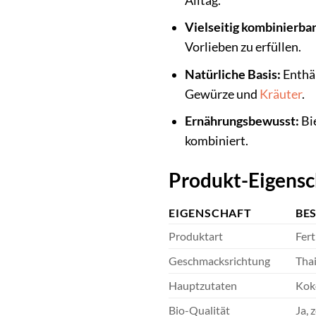
Alltag.
Vielseitig kombinierbar
Vorlieben zu erfüllen.
Natürliche Basis:
Enthäl
Gewürze und
Kräuter
.
Ernährungsbewusst:
Bi
kombiniert.
Produkt-Eigensc
EIGENSCHAFT
BE
Produktart
Fert
Geschmacksrichtung
Thai
Hauptzutaten
Koko
Bio-Qualität
Ja, 