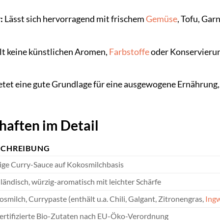
:
Lässt sich hervorragend mit frischem
Gemüse
, Tofu, Gar
t keine künstlichen Aromen,
Farbstoffe
oder Konservierung
etet eine gute Grundlage für eine ausgewogene Ernährung
haften im Detail
SCHREIBUNG
ige Curry-Sauce auf Kokosmilchbasis
ländisch, würzig-aromatisch mit leichter Schärfe
smilch, Currypaste (enthält u.a. Chili, Galgant, Zitronengras,
Ing
zertifizierte Bio-Zutaten nach EU-Öko-Verordnung