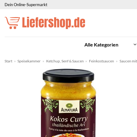
Zum
Dein Online-Supermarkt
Inhalt
springen
Alle Kategorien
Start
»
Speisekammer
»
Ketchup, Senf & Saucen
»
Feinkostsaucen
»
Saucen mit