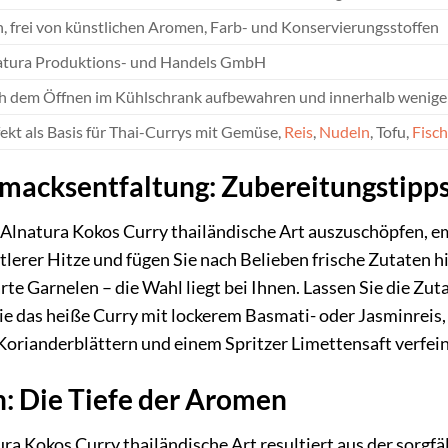
, frei von künstlichen Aromen, Farb- und Konservierungsstoffen
atura Produktions- und Handels GmbH
h dem Öffnen im Kühlschrank aufbewahren und innerhalb weniger 
ekt als Basis für Thai-Currys mit Gemüse,
Reis
,
Nudeln
, Tofu,
Fisch
acksentfaltung: Zubereitungstipp
 Alnatura Kokos Curry thailändische Art auszuschöpfen, em
tlerer Hitze und fügen Sie nach Belieben frische Zutaten 
rte Garnelen – die Wahl liegt bei Ihnen. Lassen Sie die Zu
Sie das heiße Curry mit lockerem Basmati- oder Jasminrei
Korianderblättern und einem Spritzer Limettensaft verfein
: Die Tiefe der Aromen
ra Kokos Curry thailändische Art resultiert aus der sorgf