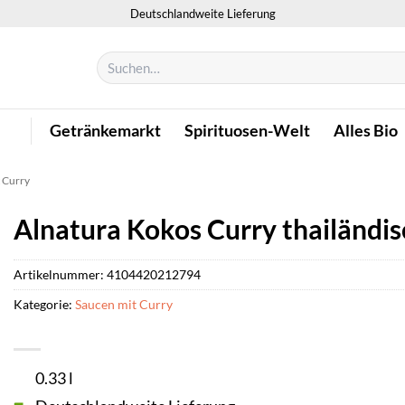
Deutschlandweite Lieferung
Suchen
nach:
Getränkemarkt
Spirituosen-Welt
Alles Bio
 Curry
Alnatura Kokos Curry thailändis
Artikelnummer:
4104420212794
Kategorie:
Saucen mit Curry
0.33 l