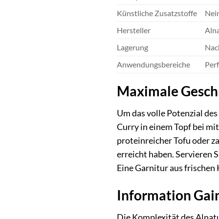
Künstliche Zusatzstoffe
Nein
Hersteller
Aln
Lagerung
Nac
Anwendungsbereiche
Perf
Maximale Geschm
Um das volle Potenzial des
Curry in einem Topf bei mit
proteinreicher Tofu oder za
erreicht haben. Servieren 
Eine Garnitur aus frischen 
Information Gain
Die Komplexität des Alnatu