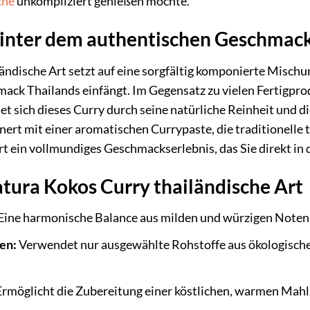
che
unkompliziert genießen möchte.
inter dem authentischen Geschmac
ändische Art setzt auf eine sorgfältig komponierte Misch
ck Thailands einfängt. Im Gegensatz zu vielen Fertigprod
et sich dieses Curry durch seine natürliche Reinheit und d
nert mit einer aromatischen Currypaste, die traditionelle 
ert ein vollmundiges Geschmackserlebnis, das Sie direkt in
atura Kokos Curry thailändische Art
Eine harmonische Balance aus milden und würzigen Noten, d
en:
Verwendet nur ausgewählte Rohstoffe aus ökologische
rmöglicht die Zubereitung einer köstlichen, warmen Mahlz