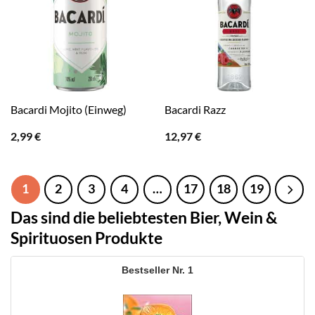
Bacardi Mojito (Einweg)
Bacardi Razz
2,99
€
12,97
€
1
2
3
4
…
17
18
19
Das sind die beliebtesten Bier, Wein &
Spirituosen Produkte
1