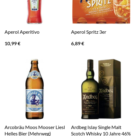
Aperol Aperitivo
Aperol Spritz 3er
10,99
€
6,89
€
Arcobräu Moos Mooser Liesl
Ardbeg Islay Single Malt
Helles Bier (Mehrweg)
Scotch Whisky 10 Jahre 46%