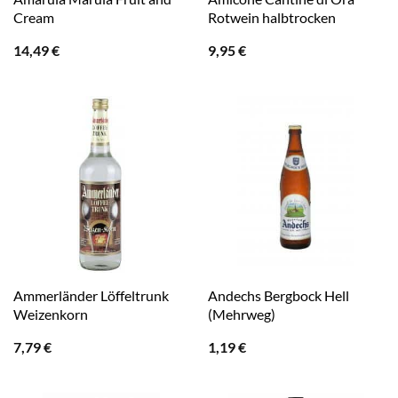
Cream
Rotwein halbtrocken
14,49
€
9,95
€
Ammerländer Löffeltrunk
Andechs Bergbock Hell
Weizenkorn
(Mehrweg)
7,79
€
1,19
€