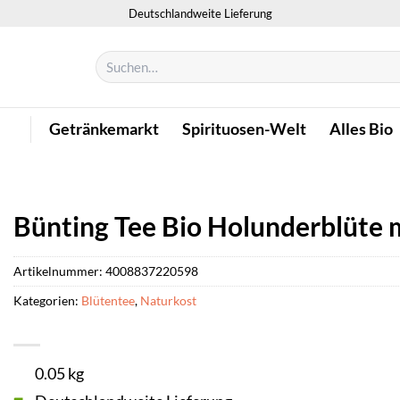
Deutschlandweite Lieferung
Suchen
nach:
Getränkemarkt
Spirituosen-Welt
Alles Bio
Bünting Tee Bio Holunderblüte m
Artikelnummer:
4008837220598
Kategorien:
Blütentee
,
Naturkost
0.05 kg