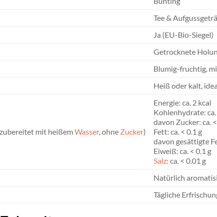
Bünting
Tee & Aufgussgetr
Ja (EU-Bio-Siegel)
Getrocknete Holund
Blumig-fruchtig, mi
Heiß oder kalt, ide
Energie: ca. 2 kcal
Kohlenhydrate: ca. 
davon Zucker: ca. <
zubereitet mit heißem
Wasser
, ohne
Zucker
)
Fett: ca. < 0.1 g
davon gesättigte Fe
Eiweiß: ca. < 0.1 g
Salz
: ca. < 0.01 g
Natürlich aromatis
Tägliche Erfrischu