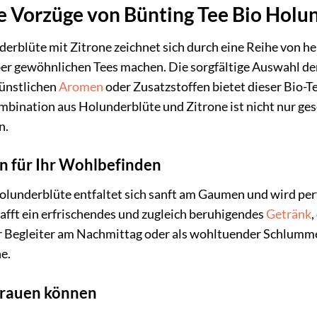
e Vorzüge von Bünting Tee Bio Holu
erblüte mit Zitrone zeichnet sich durch eine Reihe von h
r gewöhnlichen Tees machen. Die sorgfältige Auswahl der 
künstlichen
Aromen
oder Zusatzstoffen bietet dieser Bio-T
Kombination aus Holunderblüte und Zitrone ist nicht nur g
n.
 für Ihr Wohlbefinden
olunderblüte entfaltet sich sanft am Gaumen und wird perf
fft ein erfrischendes und zugleich beruhigendes
Getränk
,
 Begleiter am Nachmittag oder als wohltuender Schlumme
e.
rtrauen können