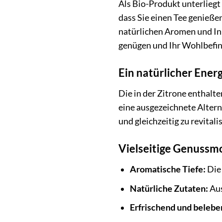
Als Bio-Produkt unterliegt
dass Sie einen Tee genieße
natürlichen Aromen und Inh
genügen und Ihr Wohlbefin
Ein natürlicher Ener
Die in der Zitrone enthalt
eine ausgezeichnete Altern
und gleichzeitig zu revita
Vielseitige Genuss
Aromatische Tiefe:
Die 
Natürliche Zutaten:
Aus
Erfrischend und belebe