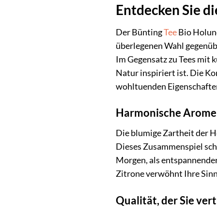
Entdecken Sie di
Der Bünting
Tee
Bio Holund
überlegenen Wahl gegenübe
Im Gegensatz zu Tees mit 
Natur inspiriert ist. Die 
wohltuenden Eigenschafte
Harmonische Aromen
Die blumige Zartheit der H
Dieses Zusammenspiel scha
Morgen, als entspannender
Zitrone verwöhnt Ihre Sinn
Qualität, der Sie ve