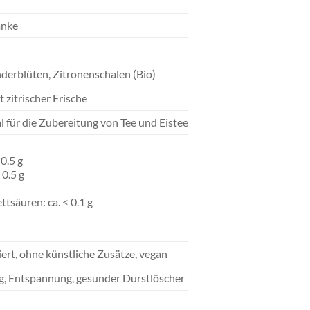
änke
erblüten, Zitronenschalen (Bio)
t zitrischer Frische
al für die Zubereitung von Tee und Eistee
0.5 g
 0.5 g
ttsäuren: ca. < 0.1 g
iert, ohne künstliche Zusätze, vegan
ng, Entspannung, gesunder Durstlöscher