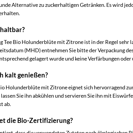
esunde Alternative zu zuckerhaltigen Getränken. Es wird je
erhalten.
 haltbar?
 Tee Bio Holunderblüte mit Zitrone ist in der Regel sehr la
eitsdatum (MHD) entnehmen Sie bitte der Verpackung des 
 entsprechend gelagert wurde und keine Verfärbungen ode
h kalt genießen?
io Holunderblüte mit Zitrone eignet sich hervorragend zur
, lassen Sie ihn abkühlen und servieren Sie ihn mit Eiswür
t ab.
t die Bio-Zertifizierung?
antiert, dass die verwendeten Zutaten nach ökologischen R