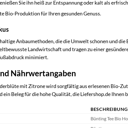
nießen Sie ihn heiß zur Entspannung oder kalt als erfris
rte Bio-Produktion für Ihren gesunden Genuss.
kus
haltige Anbaumethoden, die die Umwelt schonen und die B
ltbewusste Landwirtschaft und tragen zu einer gesünderen 
 Fußabdruck minimiert.
 und Nährwertangaben
erblüte mit Zitrone wird sorgfältig aus erlesenen Bio-Z
 ein Beleg für die hohe Qualität, die Liefershop.de Ihnen b
BESCHREIBUNG
Bünting Tee Bio Ho