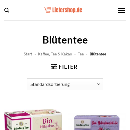
Zum
Inhalt
springen
Blütentee
Start
»
Kaffee, Tee & Kakao
»
Tee
»
Blütentee
FILTER