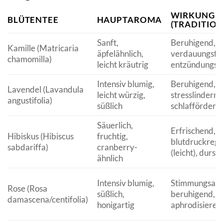
WIRKUNG
BLÜTENTEE
HAUPTAROMA
(TRADITION
Sanft,
Beruhigend,
Kamille (Matricaria
äpfelähnlich,
verdauungsfö
chamomilla)
leicht kräutrig
entzündungs
Intensiv blumig,
Beruhigend,
Lavendel (Lavandula
leicht würzig,
stresslindernd
angustifolia)
süßlich
schlaffördern
Säuerlich,
Erfrischend,
Hibiskus (Hibiscus
fruchtig,
blutdruckregu
sabdariffa)
cranberry-
(leicht), durst
ähnlich
Intensiv blumig,
Stimmungsauf
Rose (Rosa
süßlich,
beruhigend,
damascena/centifolia)
honigartig
aphrodisieren