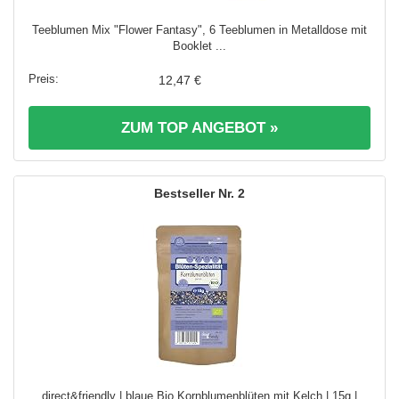
Teeblumen Mix "Flower Fantasy", 6 Teeblumen in Metalldose mit
Booklet ...
12,47 €
ZUM TOP ANGEBOT »
2
direct&friendly | blaue Bio Kornblumenblüten mit Kelch | 15g |