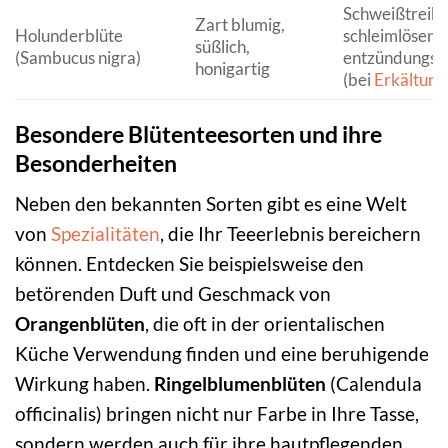
Schweißtreib
Zart blumig,
Holunderblüte
schleimlösend
süßlich,
(Sambucus nigra)
entzündungs
honigartig
(bei
Erkältung
Besondere Blütenteesorten und ihre
Besonderheiten
Neben den bekannten Sorten gibt es eine Welt
von
Spezialitäten
, die Ihr Teeerlebnis bereichern
können. Entdecken Sie beispielsweise den
betörenden Duft und Geschmack von
Orangenblüten
, die oft in der orientalischen
Küche Verwendung finden und eine beruhigende
Wirkung haben.
Ringelblumenblüten
(Calendula
officinalis) bringen nicht nur Farbe in Ihre Tasse,
sondern werden auch für ihre hautpflegenden