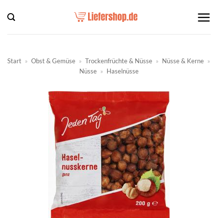
Zum
Inhalt
springen
Start
»
Obst & Gemüse
»
Trockenfrüchte & Nüsse
»
Nüsse & Kerne
»
Nüsse
»
Haselnüsse