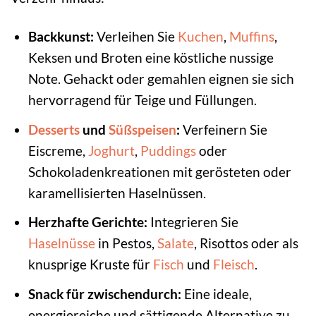
Backkunst:
Verleihen Sie
Kuchen
,
Muffins
,
Keksen und Broten eine köstliche nussige
Note. Gehackt oder gemahlen eignen sie sich
hervorragend für Teige und Füllungen.
Desserts
und
Süßspeisen
:
Verfeinern Sie
Eiscreme,
Joghurt
,
Puddings
oder
Schokoladenkreationen mit gerösteten oder
karamellisierten Haselnüssen.
Herzhafte Gerichte:
Integrieren Sie
Haselnüsse
in Pestos,
Salate
, Risottos oder als
knusprige Kruste für
Fisch
und
Fleisch
.
Snack für zwischendurch:
Eine ideale,
energiereiche und sättigende Alternative zu