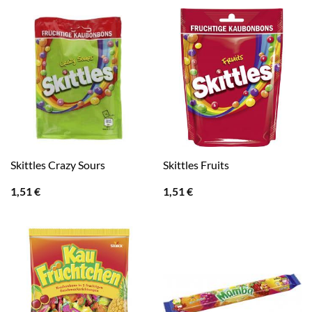
Skittles Crazy Sours
Skittles Fruits
1,51
€
1,51
€