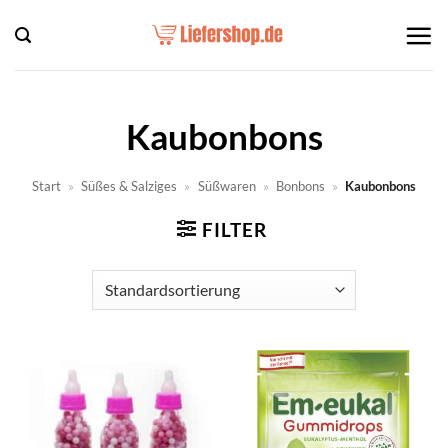
Zum
Inhalt
springen
Kaubonbons
Start
»
Süßes & Salziges
»
Süßwaren
»
Bonbons
»
Kaubonbons
FILTER