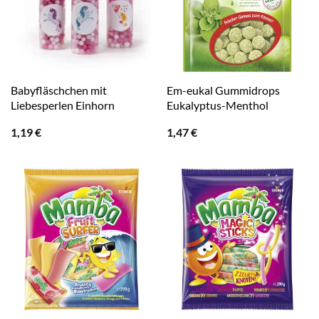
Babyfläschchen mit
Em-eukal Gummidrops
Liebesperlen Einhorn
Eukalyptus-Menthol
1,19
€
1,47
€