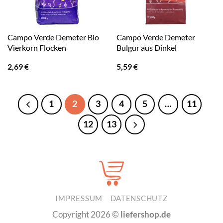
Campo Verde Demeter Bio
Campo Verde Demeter
Vierkorn Flocken
Bulgur aus Dinkel
2,69
€
5,59
€
1
2
3
4
5
…
11
12
13
IMPRESSUM
DATENSCHUTZ
Copyright 2026 ©
liefershop.de