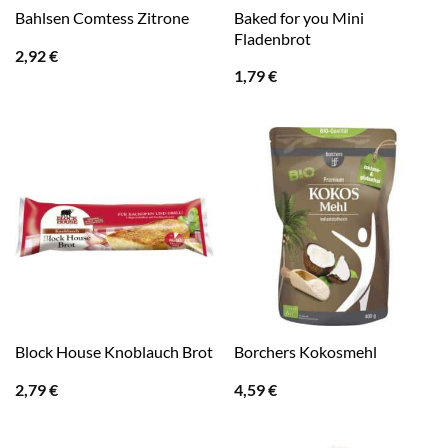
Baked for you Mini
Bahlsen Comtess Zitrone
Fladenbrot
2,92
€
1,79
€
Block House Knoblauch Brot
Borchers Kokosmehl
2,79
€
4,59
€