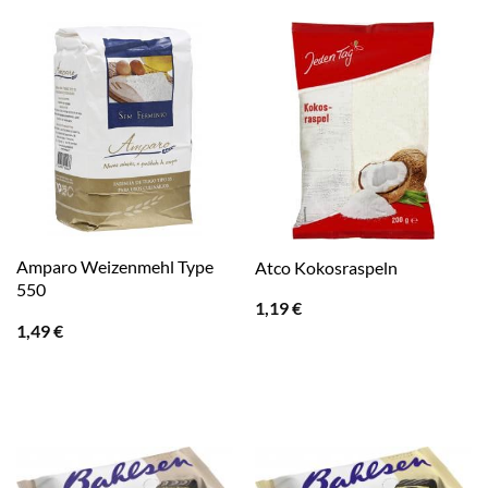
Amparo Weizenmehl Type
Atco Kokosraspeln
550
1,19
€
1,49
€