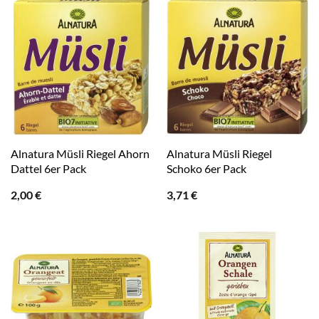
Alnatura Müsli Riegel Ahorn
Alnatura Müsli Riegel
Dattel 6er Pack
Schoko 6er Pack
2,00
€
3,71
€