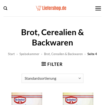
Zum
Inhalt
springen
Brot, Cerealien &
Backwaren
Start
»
Speisekammer
»
Brot, Cerealien & Backwaren
»
Seite 4
FILTER