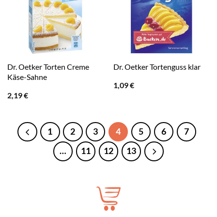
Dr. Oetker Torten Creme
Dr. Oetker Tortenguss klar
Käse-Sahne
1,09
€
2,19
€
1
2
3
4
5
6
7
…
11
12
13