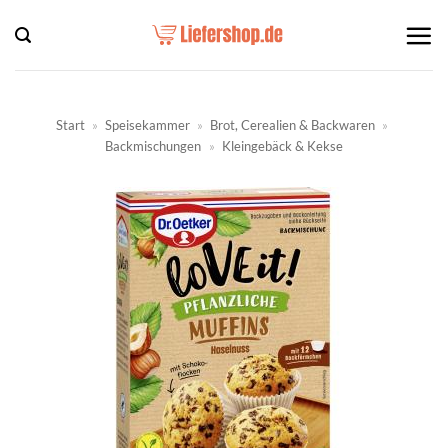
Zum
Inhalt
springen
Start
»
Speisekammer
»
Brot, Cerealien & Backwaren
»
Backmischungen
»
Kleingebäck & Kekse