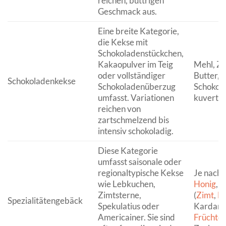
reichen, buttrigen
Geschmack aus.
Eine breite Kategorie,
die Kekse mit
Schokoladenstückchen,
Kakaopulver im Teig
Mehl, Zu
oder vollständiger
Butter,
K
Schokoladenkekse
Schokoladenüberzug
Schokola
umfasst. Variationen
kuvertür
reichen von
zartschmelzend bis
intensiv schokoladig.
Diese Kategorie
umfasst saisonale oder
regionaltypische Kekse
Je nach 
wie Lebkuchen,
Honig
,
G
Zimtsterne,
(
Zimt
,
Ne
Spezialitätengebäck
Spekulatius oder
Kardamo
Americainer. Sie sind
Früchte
,