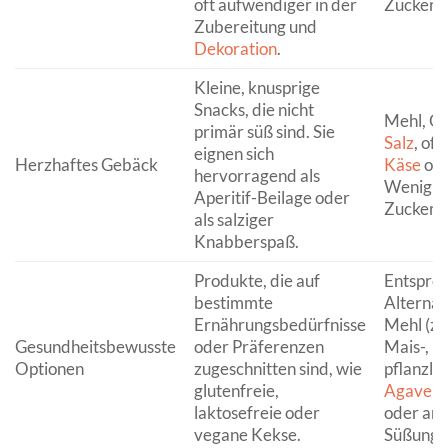
oft aufwendiger in der
Zuckergu
Zubereitung und
Dekoration
.
Kleine, knusprige
Snacks, die nicht
Mehl, Öl
primär süß sind. Sie
Salz
, oft
eignen sich
Herzhaftes Gebäck
Käse
ode
hervorragend als
Wenig bi
Aperitif-Beilage oder
Zucker.
als salziger
Knabberspaß.
Produkte, die auf
Entspre
bestimmte
Alternat
Ernährungsbedürfnisse
Mehl (z.B
Gesundheitsbewusste
oder Präferenzen
Mais-, M
Optionen
zugeschnitten sind, wie
pflanzlic
glutenfreie,
Agavend
laktosefreie oder
oder an
vegane Kekse.
Süßungsm