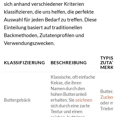
sich anhand verschiedener Kriterien
klassifizieren, die uns helfen, die perfekte
Auswahl für jeden Bedarf zu treffen. Diese
Einteilung basiert auf traditionellen
Backmethoden, Zutatenprofilen und
Verwendungszwecken.
TYPIS
KLASSIFIZIERUNG
BESCHREIBUNG
ZUTAT
MERKM
Klassische, oft einfache
Kekse, die ihren
Namen durch den
Butter,
M
hohen Butteranteil
Zucker
, 
Buttergebäck
erhalten. Sie
zeichnen
oder mit
sich durch eine zarte
Triebmit
Textur und einen