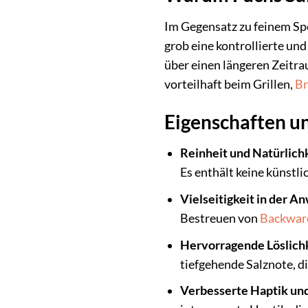
Im Gegensatz zu feinem Speis
grob eine kontrollierte un
über einen längeren Zeitra
vorteilhaft beim Grillen,
Br
Eigenschaften un
Reinheit und Natürlichk
Es enthält keine künstl
Vielseitigkeit in der 
Bestreuen von
Backwar
Hervorragende Löslich
tiefgehende Salznote, d
Verbesserte Haptik und