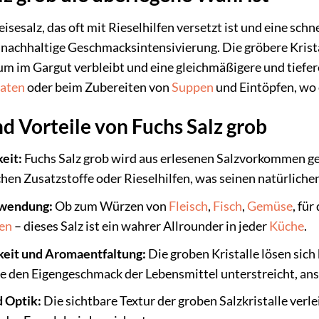
esalz, das oft mit Rieselhilfen versetzt ist und eine schnel
d nachhaltige Geschmacksintensivierung. Die gröbere Krista
um im Gargut verbleibt und eine gleichmäßigere und tiefe
aten
oder beim Zubereiten von
Suppen
und Eintöpfen, wo 
d Vorteile von Fuchs Salz grob
eit:
Fuchs Salz grob wird aus erlesenen Salzvorkommen ge
ichen Zusatzstoffe oder Rieselhilfen, was seinen natürlich
Anwendung:
Ob zum Würzen von
Fleisch
,
Fisch
,
Gemüse
, fü
en
– dieses Salz ist ein wahrer Allrounder in jeder
Küche
.
keit und Aromaentfaltung:
Die groben Kristalle lösen sic
ie den Eigengeschmack der Lebensmittel unterstreicht, ans
 Optik:
Die sichtbare Textur der groben Salzkristalle verl