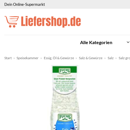
Zum
Dein Online-Supermarkt
Inhalt
springen
Alle Kategorien
Start
»
Speisekammer
»
Essig, Öl & Gewürze
»
Salz & Gewürze
»
Salz
»
Salz gr