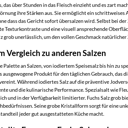
, das über Stunden in das Fleisch einzieht und es zart ma
Körnung ihre Stärken aus. Sie ermöglicht ein schrittweise
hne dass das Gericht sofort übersalzen wird. Selbst bei de
te Texturkontraste und eine visuell ansprechende Oberflä
lz grob unerlässlich, um den vollen Geschmack natürlicher 
im Vergleich zu anderen Salzen
e Palette an Salzen, von iodiertem Speisesalz bis hin zu sp
 das ausgewogene Produkt für den täglichen Gebrauch, das 
reint. Während iodiertes Salz auf die präventive Jodversor
 und die kulinarische Performance. Spezialsalt wie Fleur d
slich und in der Verfügbarkeit limitierter. Fuchs Salz grob 
chbedürfnissen. Seine grobe Kristallform sorgt für eine 
tandteil jeder gut ausgestatteten Küche macht.