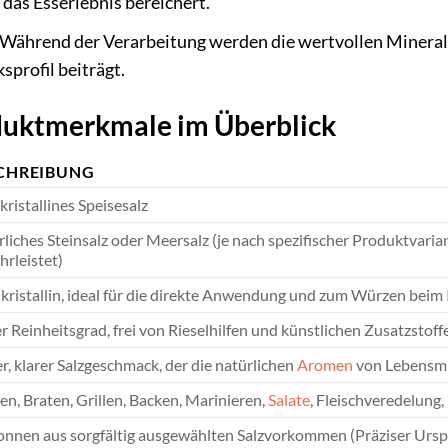
 das Esserlebnis bereichert.
Während der Verarbeitung werden die wertvollen Minerali
profil beiträgt.
oduktmerkmale im Überblick
CHREIBUNG
ristallines Speisesalz
liches Steinsalz oder Meersalz (je nach spezifischer Produktvari
rleistet)
ristallin, ideal für die direkte Anwendung und zum Würzen beim
 Reinheitsgrad, frei von Rieselhilfen und künstlichen Zusatzstoff
r, klarer Salzgeschmack, der die natürlichen
Aromen
von Lebensmi
n, Braten, Grillen, Backen, Marinieren,
Salate
, Fleischveredelun
nen aus sorgfältig ausgewählten Salzvorkommen (Präziser Ursprun