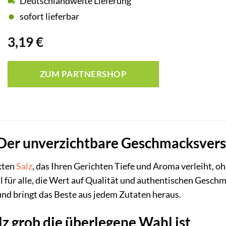
Deutschlandweite Lieferung
sofort lieferbar
3,19
€
ZUM PARTNERSHOP
 Der unverzichtbare Geschmacksvers
kten
Salz
, das Ihren Gerichten Tiefe und Aroma verleiht, 
hl für alle, die Wert auf Qualität und authentischen Gesch
 und bringt das Beste aus jedem Zutaten heraus.
 grob die überlegene Wahl ist