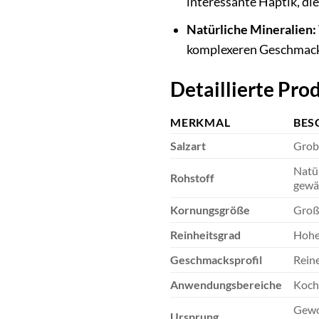
interessante Haptik, die
Natürliche Mineralien:
komplexeren Geschmacks
Detaillierte Pr
MERKMAL
BES
Salzart
Grobk
Natür
Rohstoff
gewäh
Kornungsgröße
Großk
Reinheitsgrad
Hoher
Geschmacksprofil
Reine
Anwendungsbereiche
Koche
Gewon
Ursprung