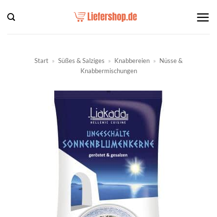
Zum
Inhalt
springen
Start
»
Süßes & Salziges
»
Knabbereien
»
Nüsse &
Knabbermischungen