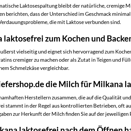
matische Laktosespaltung bleibt der natürliche, cremige 
n berichten, dass der Unterschied im Geschmack minimal i
 Verdauungsprobleme, die mit Laktose verbunden sind.
a laktosefrei zum Kochen und Back
t äußerst vielseitig und eignet sich hervorragend zum Koc
ratins cremiger zu machen oder als Zutat in Teigen und Fü
chem Schmelzkäse vergleichbar.
efershop.de die Milch für Milkana la
 namhaften Herstellern zusammen, die auf die Qualität un
rei stammt in der Regel aus kontrollierten Betrieben, oft 
ben zur Herkunft der Milch finden Sie auf der jeweilige
lkana laktosefrei nach dem Öffnen h