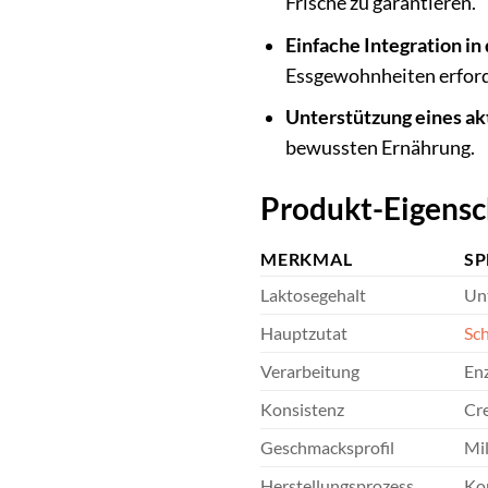
Frische zu garantieren.
Einfache Integration in
Essgewohnheiten erford
Unterstützung eines ak
bewussten Ernährung.
Produkt-Eigensc
MERKMAL
SP
Laktosegehalt
Unt
Hauptzutat
Sc
Verarbeitung
En
Konsistenz
Cre
Geschmacksprofil
Mil
Herstellungsprozess
Kon