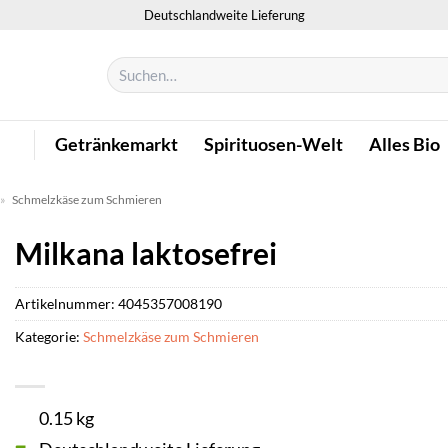
Deutschlandweite Lieferung
Suchen
nach:
Getränkemarkt
Spirituosen-Welt
Alles Bio
»
Schmelzkäse zum Schmieren
Milkana laktosefrei
Artikelnummer:
4045357008190
Kategorie:
Schmelzkäse zum Schmieren
0.15 kg