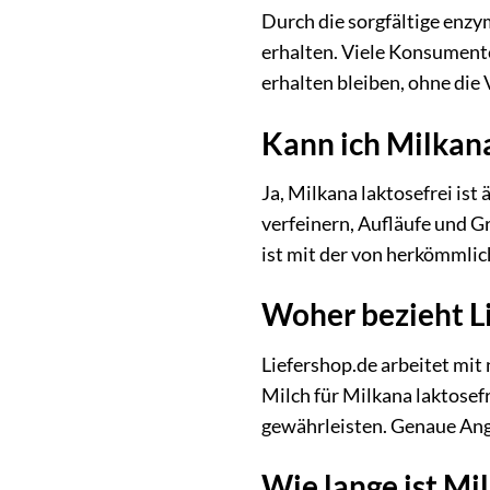
Durch die sorgfältige enzy
erhalten. Viele Konsumente
erhalten bleiben, ohne die
Kann ich Milkan
Ja, Milkana laktosefrei is
verfeinern, Aufläufe und G
ist mit der von herkömmli
Woher bezieht Li
Liefershop.de arbeitet mit
Milch für Milkana laktosef
gewährleisten. Genaue Anga
Wie lange ist Mi