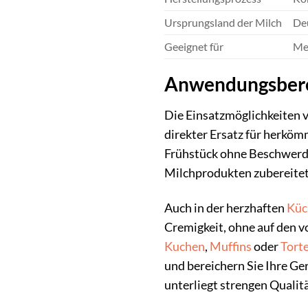
Ursprungsland der Milch
Deu
Geeignet für
Me
Anwendungsberei
Die Einsatzmöglichkeiten v
direkter Ersatz für herkö
Frühstück ohne Beschwerden
Milchprodukten zubereitet 
Auch in der herzhaften
Küc
Cremigkeit, ohne auf den 
Kuchen
,
Muffins
oder
Tort
und bereichern Sie Ihre Ge
unterliegt strengen Qualitä