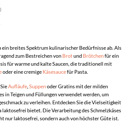
)
ein breites Spektrum kulinarischer Bedürfnisse ab. Als
rragend zum Bestreichen von
Brot
und
Brötchen
für ein
s für warme und kalte Saucen, die traditionell mit
e
oder eine cremige
Käsesauce
für Pasta.
 Sie
Aufläufe
,
Suppen
oder Gratins mit der milden
es in Teigen und Füllungen verwendet werden, um
schmack zu verleihen. Entdecken Sie die Vielseitigkeit
a laktosefrei bietet. Die Verarbeitung des Schmelzkäses
t nur laktosefrei, sondern auch von höchster Güte ist.