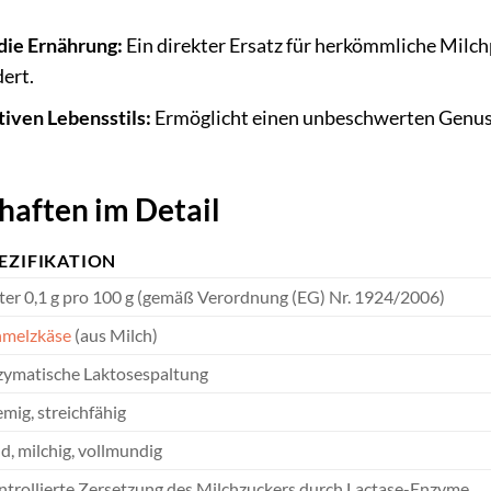
 die Ernährung:
Ein direkter Ersatz für herkömmliche Milc
ert.
tiven Lebensstils:
Ermöglicht einen unbeschwerten Genuss
haften im Detail
EZIFIKATION
er 0,1 g pro 100 g (gemäß Verordnung (EG) Nr. 1924/2006)
hmelzkäse
(aus Milch)
zymatische Laktosespaltung
mig, streichfähig
d, milchig, vollmundig
trollierte Zersetzung des Milchzuckers durch Lactase-Enzyme