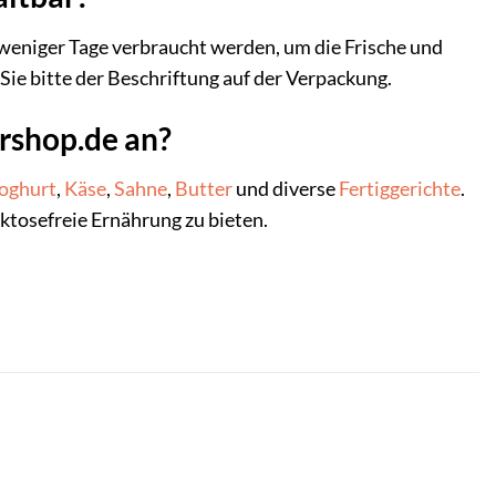
 weniger Tage verbraucht werden, um die Frische und
ie bitte der Beschriftung auf der Verpackung.
ershop.de an?
oghurt
,
Käse
,
Sahne
,
Butter
und diverse
Fertiggerichte
.
ktosefreie Ernährung zu bieten.