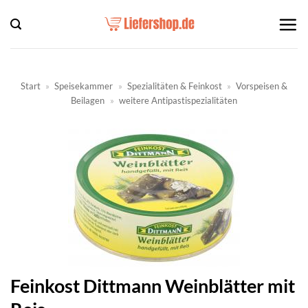
Zum
Inhalt
springen
Start
»
Speisekammer
»
Spezialitäten & Feinkost
»
Vorspeisen &
Beilagen
»
weitere Antipastispezialitäten
Feinkost Dittmann Weinblätter mit