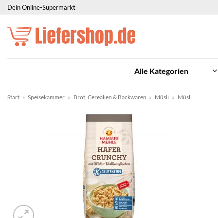
Zum
Dein Online-Supermarkt
Inhalt
springen
Alle Kategorien
Start
»
Speisekammer
»
Brot, Cerealien & Backwaren
»
Müsli
»
Müsli