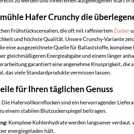
gerecht zu werden und Ihnen einen ausgewogenen Start in 
hle Hafer Crunchy die überlegene
hen Frühstückscerealien, die oft mit raffiniertem
Zucker
u
keit und höchste Qualität. Unsere Crunchy-Variante zeich
die eine ausgezeichnete Quelle für Ballaststoffe, komple
 einer gleichmäßigeren Energieabgabe und einem länger an
Verarbeitung garantiert eine angenehme Knusprigkeit, die
al, das viele Standardprodukte vermissen lassen.
eile für Ihren täglichen Genuss
:
Die Hafervollkornflocken sind ein hervorragender Lieferant
zu einem stabilen Blutzuckerspiegel beitragen.
ng:
Komplexe Kohlenhydrate werden langsamer verdaut, wa
er energiegeladen hält.