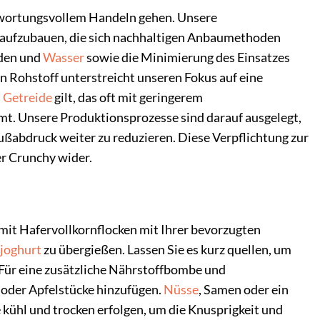
wortungsvollem Handeln gehen. Unsere
en aufzubauen, die sich nachhaltigen Anbaumethoden
oden und
Wasser
sowie die Minimierung des Einsatzes
n Rohstoff unterstreicht unseren Fokus auf eine
s
Getreide
gilt, das oft mit geringerem
. Unsere Produktionsprozesse sind darauf ausgelegt,
ußabdruck weiter zu reduzieren. Diese Verpflichtung zur
er Crunchy wider.
it Hafervollkornflocken mit Ihrer bevorzugten
joghurt
zu übergießen. Lassen Sie es kurz quellen, um
 Für eine zusätzliche Nährstoffbombe und
 oder Apfelstücke hinzufügen.
Nüsse
, Samen oder ein
kühl und trocken erfolgen, um die Knusprigkeit und