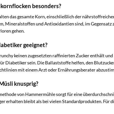
kornflocken besonders?
lten das gesamte Korn, einschließlich der nährstoffreichen
en, Mineralstoffen und Antioxidantien sind, im Gegensatz 
rloren gehen.
Diabetiker geeignet?
hy keinen zugesetzten raffinierten Zucker enthält und reic
Diabetiker sein. Die Ballaststoffe helfen, den Blutzuckersp
ichtlinien mit einem Arzt oder Ernährungsberater abzusti
 Müsli knusprig?
smethode von Hammermühle sorgt für eine überdurchschnit
er erhalten bleibt als bei vielen Standardprodukten. Für d