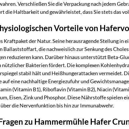
wahren. Verschließen Sie die Verpackung nach jedem Gebra
rt die Haltbarkeit und gewährleistet, dass Sie stets das v
ysiologischen Vorteile von Hafervo
es Kraftpaket der Natur. Seine herausragende Stellung in
n Ballaststoffart, die nachweislich zur Senkung des Choles
en reduzieren kann. Darüber hinaus unterstützt Beta-Glu
nützlicher Bakterien fördert. Die komplexen Kohlenhydra
rspiegel stabil hält und Heißhungerattacken vermeidet. D
e auf eine nachhaltige Energiezufuhr und Gewichtsmanagem
amin (Vitamin B1), Riboflavin (Vitamin B2), Niacin (Vitami
m, Eisen, Zink und Phosphor. Diese Nährstoffe spielen ei
 über die Nervenfunktion bis hin zur Immunabwehr.
e Fragen zu Hammermühle Hafer Crun