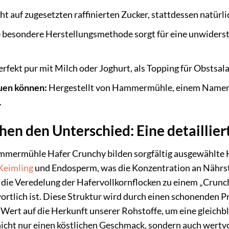
ht auf zugesetzten raffinierten Zucker, stattdessen natü
 besondere Herstellungsmethode sorgt für eine unwidersteh
rfekt pur mit Milch oder Joghurt, als Topping für Obstsa
auen können:
Hergestellt von Hammermühle, einem Namen, 
.
en den Unterschied: Eine detaillie
mermühle Hafer Crunchy bilden sorgfältig ausgewählte H
Keimling
und Endosperm, was die Konzentration an Nährs
die Veredelung der Hafervollkornflocken zu einem „Crunchy
tlich ist. Diese Struktur wird durch einen schonenden Pro
Wert auf die Herkunft unserer Rohstoffe, um eine gleichb
nicht nur einen köstlichen Geschmack, sondern auch wertvo