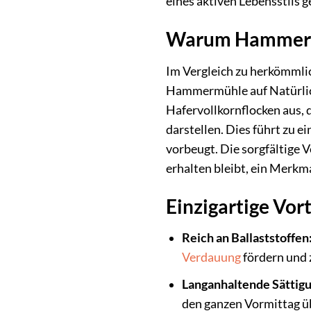
eines aktiven Lebensstils 
Warum Hammermü
Im Vergleich zu herkömmlic
Hammermühle auf Natürlich
Hafervollkornflocken aus, 
darstellen. Dies führt zu
vorbeugt. Die sorgfältige 
erhalten bleibt, ein Merkm
Einzigartige Vort
Reich an Ballaststoffen
Verdauung
fördern und 
Langanhaltende Sättigu
den ganzen Vormittag üb