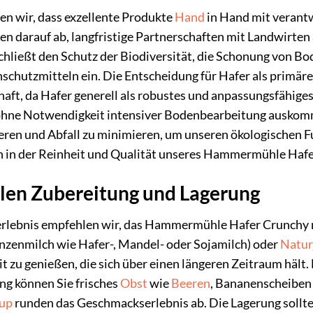
 wir, dass exzellente Produkte
Hand
in Hand mit verant
en darauf ab, langfristige Partnerschaften mit Landwirt
chließt den Schutz der Biodiversität, die Schonung von B
schutzmitteln ein. Die Entscheidung für Hafer als primäre
aft, da Hafer generell als robustes und anpassungsfähige
hne Notwendigkeit intensiver Bodenbearbeitung auskommt
eren und Abfall zu minimieren, um unseren ökologischen F
ch in der Reinheit und Qualität unseres Hammermühle Haf
alen Zubereitung und Lagerung
rlebnis empfehlen wir, das Hammermühle Hafer Crunchy m
nzenmilch wie Hafer-, Mandel- oder Sojamilch) oder
Natur
 zu genießen, die sich über einen längeren Zeitraum hält.
ng können Sie frisches
Obst
wie
Beeren
, Bananenscheiben
rup
runden das Geschmackserlebnis ab. Die Lagerung sollte 