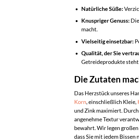
Natürliche Süße:
Verzic
Knuspriger Genuss:
Die
macht.
Vielseitig einsetzbar:
Pe
Qualität, der Sie vertr
Getreideprodukte steht
Die Zutaten mach
Das Herzstück unseres Ham
Korn
, einschließlich Kleie,
und Zink maximiert. Durch 
angenehme Textur verantwor
bewahrt. Wir legen großen 
dass Sie mit jedem Bissen 