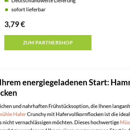
Deutschlandweite Lieferung
sofort lieferbar
3,79
€
ZUM PARTNERSHOP
u Ihrem energiegeladenen Start: Ha
ocken
lichen und nahrhaften Frühstücksoption, die Ihnen langanh
ühle
Hafer
Crunchy mit Hafervollkornflocken ist die ideal
ss nicht vernachlässigen möchten. Dieses hochwertige
Müs