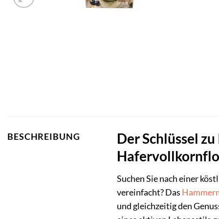
Der Schlüssel z
BESCHREIBUNG
Hafervollkornfl
Suchen Sie nach einer köst
vereinfacht? Das
Hammerm
und gleichzeitig den Genu