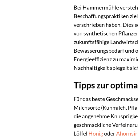
Bei Hammermühle verstehen
Beschaffungspraktiken ziel
verschrieben haben. Dies s
von synthetischen Pflanzen
zukunftsfähige Landwirtsch
Bewässerungsbedarf und o
Energieeffizienz zu maximi
Nachhaltigkeit spiegelt si
Tipps zur optim
Für das beste Geschmackse
Milchsorte (Kuhmilch, Pfla
die angenehme Knusprigkeit
geschmackliche Verfeineru
Löffel
Honig
oder
Ahornsi