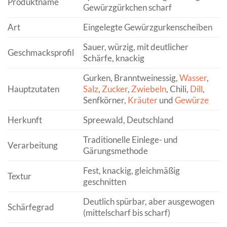
Produktname
Gewürzgürkchen scharf
Art
Eingelegte Gewürzgurkenscheiben
Sauer, würzig, mit deutlicher
Geschmacksprofil
Schärfe, knackig
Gurken, Branntweinessig,
Wasser
,
Hauptzutaten
Salz
,
Zucker
,
Zwiebeln
, Chili,
Dill
,
Senfkörner,
Kräuter
und
Gewürze
Herkunft
Spreewald, Deutschland
Traditionelle Einlege- und
Verarbeitung
Gärungsmethode
Fest, knackig, gleichmäßig
Textur
geschnitten
Deutlich spürbar, aber ausgewogen
Schärfegrad
(mittelscharf bis scharf)