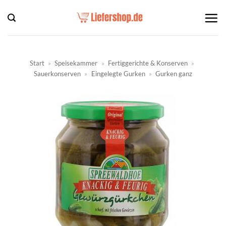
Zum
Inhalt
springen
Start
»
Speisekammer
»
Fertiggerichte & Konserven
»
Sauerkonserven
»
Eingelegte Gurken
»
Gurken ganz