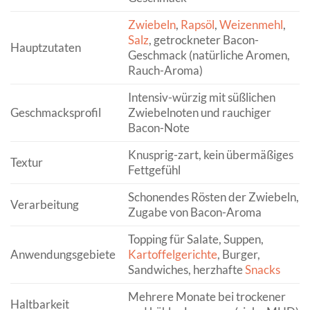
Zwiebeln
,
Rapsöl
,
Weizenmehl
,
Salz
, getrockneter Bacon-
Hauptzutaten
Geschmack (natürliche Aromen,
Rauch-Aroma)
Intensiv-würzig mit süßlichen
Geschmacksprofil
Zwiebelnoten und rauchiger
Bacon-Note
Knusprig-zart, kein übermäßiges
Textur
Fettgefühl
Schonendes Rösten der Zwiebeln,
Verarbeitung
Zugabe von Bacon-Aroma
Topping für Salate, Suppen,
Anwendungsgebiete
Kartoffelgerichte
, Burger,
Sandwiches, herzhafte
Snacks
Mehrere Monate bei trockener
Haltbarkeit