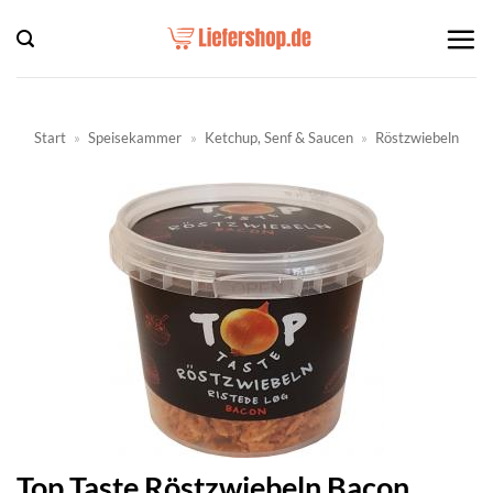
Zum
Inhalt
springen
Start
»
Speisekammer
»
Ketchup, Senf & Saucen
»
Röstzwiebeln
Top Taste Röstzwiebeln Bacon