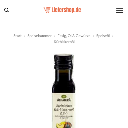
Zum
Inhalt
springen
Start
»
Speisekammer
»
Essig, Öl & Gewürze
»
Speiseöl
»
Kürbiskernöl