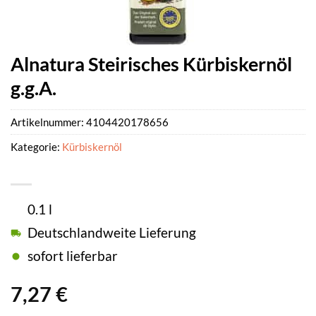
Alnatura Steirisches Kürbiskernöl
g.g.A.
Artikelnummer:
4104420178656
Kategorie:
Kürbiskernöl
0.1 l
Deutschlandweite Lieferung
sofort lieferbar
7,27
€