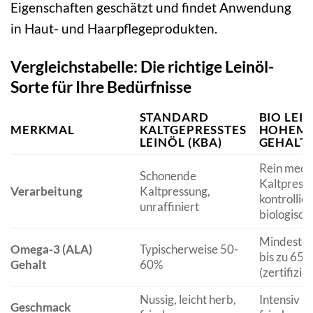
Eigenschaften geschätzt und findet Anwendung
in Haut- und Haarpflegeprodukten.
Vergleichstabelle: Die richtige Leinöl-
Sorte für Ihre Bedürfnisse
STANDARD
BIO LEI
MERKMAL
KALTGEPRESSTES
HOHEM 
LEINÖL (KBA)
GEHALT
Rein mech
Schonende
Kaltpress
Verarbeitung
Kaltpressung,
kontrollier
unraffiniert
biologisch
Mindesten
Omega-3 (ALA)
Typischerweise 50-
bis zu 65%
Gehalt
60%
(zertifizier
Nussig, leicht herb,
Intensiv nu
Geschmack