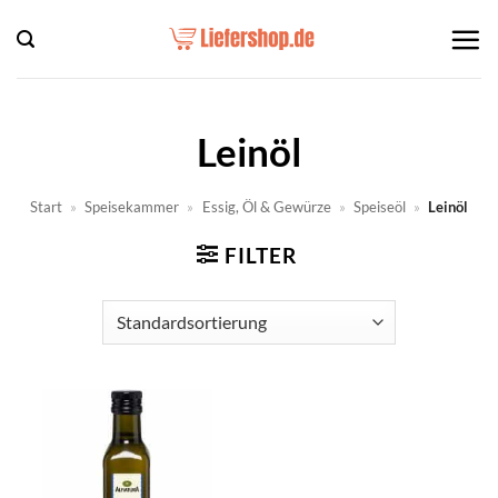
Zum
Inhalt
springen
Leinöl
Start
»
Speisekammer
»
Essig, Öl & Gewürze
»
Speiseöl
»
Leinöl
FILTER