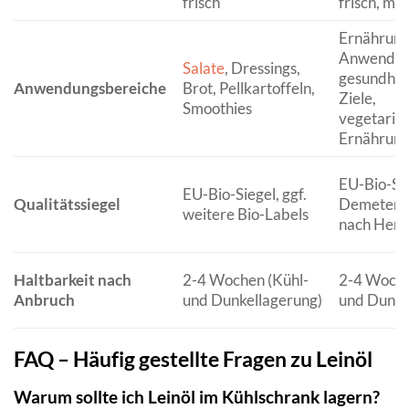
frisch
frisch, min
Ernährun
Anwender,
Salate
, Dressings,
gesundheit
Anwendungsbereiche
Brot, Pellkartoffeln,
Ziele,
Smoothies
vegetaris
Ernährun
EU-Bio-Sie
EU-Bio-Siegel, ggf.
Qualitätssiegel
Demeter, B
weitere Bio-Labels
nach Herst
Haltbarkeit nach
2-4 Wochen (Kühl-
2-4 Woche
Anbruch
und Dunkellagerung)
und Dunke
FAQ – Häufig gestellte Fragen zu Leinöl
Warum sollte ich Leinöl im Kühlschrank lagern?