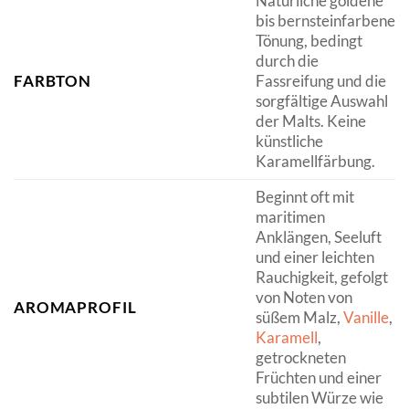
Natürliche goldene
bis bernsteinfarbene
Tönung, bedingt
durch die
FARBTON
Fassreifung und die
sorgfältige Auswahl
der Malts. Keine
künstliche
Karamellfärbung.
Beginnt oft mit
maritimen
Anklängen, Seeluft
und einer leichten
Rauchigkeit, gefolgt
von Noten von
AROMAPROFIL
süßem Malz,
Vanille
,
Karamell
,
getrockneten
Früchten und einer
subtilen Würze wie