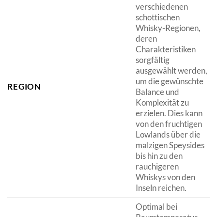
verschiedenen
schottischen
Whisky-Regionen,
deren
Charakteristiken
sorgfältig
ausgewählt werden,
um die gewünschte
REGION
Balance und
Komplexität zu
erzielen. Dies kann
von den fruchtigen
Lowlands über die
malzigen Speysides
bis hin zu den
rauchigeren
Whiskys von den
Inseln reichen.
Optimal bei