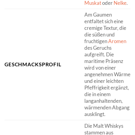
Muskat
oder
Nelke
.
Am Gaumen
entfaltet sich eine
cremige Textur, die
die süßen und
fruchtigen
Aromen
des Geruchs
aufgreift. Die
maritime Präsenz
GESCHMACKSPROFIL
wird von einer
angenehmen Wärme
und einer leichten
Pfeffrigkeit ergänzt,
die in einem
langanhaltenden,
wärmenden Abgang
ausklingt.
Die Malt Whiskys
stammen aus