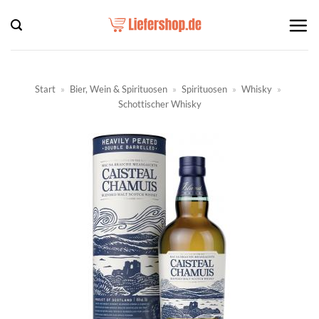
Zum
Inhalt
springen
Start
»
Bier, Wein & Spirituosen
»
Spirituosen
»
Whisky
»
Schottischer Whisky