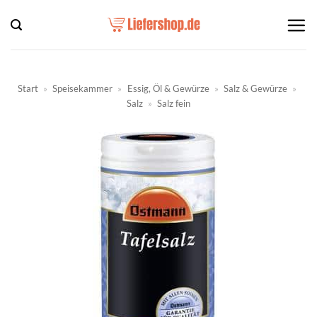
Zum
Inhalt
springen
Start
»
Speisekammer
»
Essig, Öl & Gewürze
»
Salz & Gewürze
»
Salz
»
Salz fein