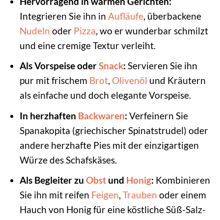
Hervorragend in warmen Gerichten:
Integrieren Sie ihn in
Aufläufe
, überbackene
Nudeln
oder
Pizza
, wo er wunderbar schmilzt
und eine cremige Textur verleiht.
Als Vorspeise oder
Snack
:
Servieren Sie ihn
pur mit frischem
Brot
,
Olivenöl
und Kräutern
als einfache und doch elegante Vorspeise.
In herzhaften
Backwaren
:
Verfeinern Sie
Spanakopita (griechischer Spinatstrudel) oder
andere herzhafte Pies mit der einzigartigen
Würze des Schafskäses.
Als Begleiter zu
Obst
und
Honig
:
Kombinieren
Sie ihn mit reifen
Feigen
,
Trauben
oder einem
Hauch von Honig für eine köstliche Süß-Salz-