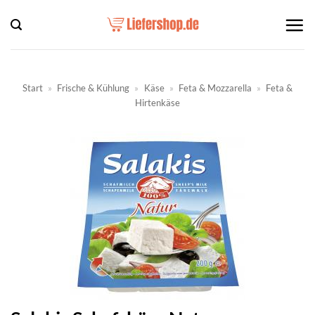
Zum
Inhalt
springen
Start
»
Frische & Kühlung
»
Käse
»
Feta & Mozzarella
»
Feta &
Hirtenkäse