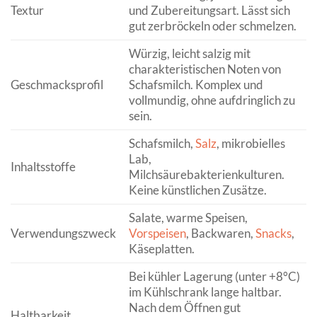
Textur
und Zubereitungsart. Lässt sich
gut zerbröckeln oder schmelzen.
Würzig, leicht salzig mit
charakteristischen Noten von
Geschmacksprofil
Schafsmilch. Komplex und
vollmundig, ohne aufdringlich zu
sein.
Schafsmilch,
Salz
, mikrobielles
Lab,
Inhaltsstoffe
Milchsäurebakterienkulturen.
Keine künstlichen Zusätze.
Salate, warme Speisen,
Verwendungszweck
Vorspeisen
, Backwaren,
Snacks
,
Käseplatten.
Bei kühler Lagerung (unter +8°C)
im Kühlschrank lange haltbar.
Nach dem Öffnen gut
Haltbarkeit