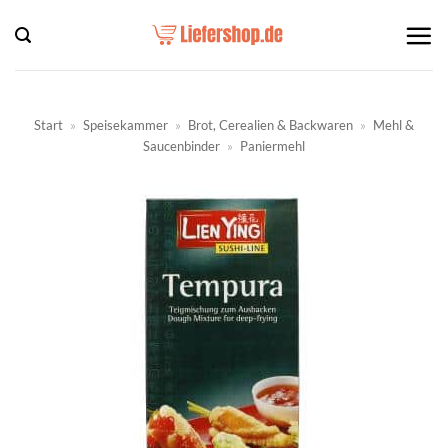
Zum
Inhalt
springen
Start
»
Speisekammer
»
Brot, Cerealien & Backwaren
»
Mehl &
Saucenbinder
»
Paniermehl