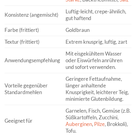
Luftig-leicht, crepe-ähnlich,
Konsistenz (angemischt)
gut haftend
Farbe (frittiert)
Goldbraun
Textur (frittiert)
Extrem knusprig, luftig, zart
Mit eisgekühltem Wasser
Anwendungsempfehlung
oder Eiswürfeln anrühren
und sofort verwenden.
Geringere Fettaufnahme,
Vorteile gegenüber
länger anhaltende
Standardmehlen
Knusprigkeit, leichterer Teig,
minimierte Glutenbildung.
Garnelen, Fisch, Gemüse (z.B.
Süßkartoffeln, Zucchini,
Geeignet für
Auberginen
,
Pilze
, Brokkoli),
Tofu.