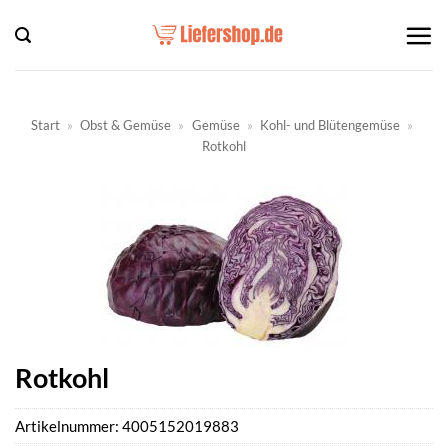
Zum
Inhalt
springen
Start
»
Obst & Gemüse
»
Gemüse
»
Kohl- und Blütengemüse
»
Rotkohl
Rotkohl
Artikelnummer:
4005152019883