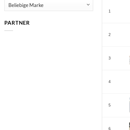
1
PARTNER
2
3
4
5
6