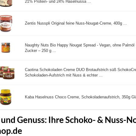
21% Protein- und 24% Haselnussa ...
Zentis Nusspli Original feine Nuss-Nougat-Creme, 400g ...
Naughty Nuts Bio Happy Nougat Spread - Vegan, ohne Palmöl u
Zucker – 250 g ...
Caotina Schokoladen Creme DUO Brotaufstrich süß SchokoCr
Schokoladen-Aufstrich mit Nuss & echter ...
Kaba Haselnuss Choco Creme, Schokoladenaufstrich, 350g Gla
t und Genuss: Ihre Schoko- & Nuss-
hop.de