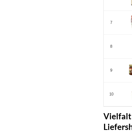
7
8
9
10
Vielfal
Liefers