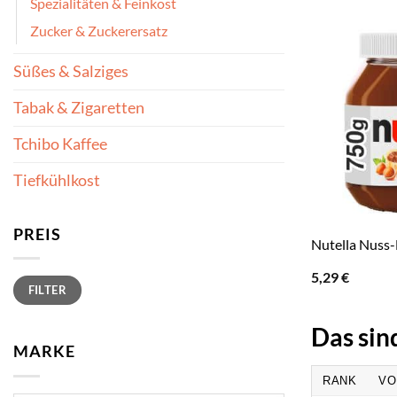
Spezialitäten & Feinkost
Zucker & Zuckerersatz
Süßes & Salziges
Tabak & Zigaretten
Tchibo Kaffee
Tiefkühlkost
PREIS
Nutella Nuss
5,29
€
Min.
Max.
FILTER
Preis
Preis
Das sin
MARKE
RANK
VO