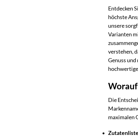
Entdecken S
höchste Ansp
unsere sorgf
Varianten mi
zusammenges
verstehen, d
Genuss und m
hochwertige
Worauf 
Die Entsche
Markennamen 
maximalen Ge
Zutatenliste