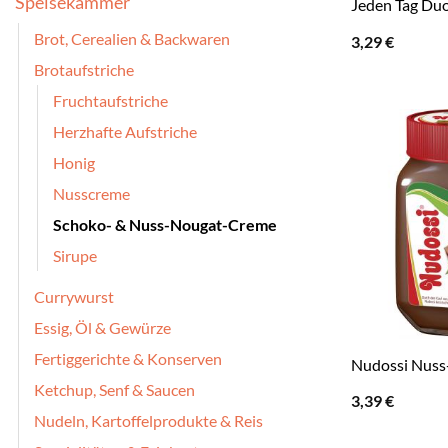
Speisekammer
Jeden Tag Du
Brot, Cerealien & Backwaren
3,29
€
Brotaufstriche
Fruchtaufstriche
Herzhafte Aufstriche
Honig
Nusscreme
Schoko- & Nuss-Nougat-Creme
Sirupe
Currywurst
Essig, Öl & Gewürze
Fertiggerichte & Konserven
Nudossi Nus
Ketchup, Senf & Saucen
3,39
€
Nudeln, Kartoffelprodukte & Reis