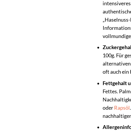
intensiveres
authentische
„Haselnuss-
Information
vollmundige
Zuckergehal
100g. Für ge
alternativen
oft auch ei
Fettgehalt u
Fettes. Palmö
Nachhaltigke
oder
Rapsöl
nachhaltiger
Allergeninf