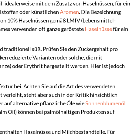
l, idealerweise mit dem Zusatz von Haselnüssen, für ein
lstoffen oder künstlichen
Aromen
. Die Bezeichnung
l von 10% Haselnüssen gemäß LMIV (Lebensmittel-
remes verwenden oft ganze geröstete
Haselnüsse
für ein
traditionell süß. Prüfen Sie den Zuckergehalt pro
erreduzierte Varianten oder solche, die mit
nze) oder Erythrit hergestellt werden. Hier ist jedoch
extur bei. Achten Sie auf die Art des verwendeten
 verleiht, steht aber auch in der Kritik hinsichtlich
 auf alternative pflanzliche Öle wie
Sonnenblumenöl
alm Oil) können bei palmölhaltigen Produkten auf
nthalten Haselnüsse und Milchbestandteile. Für