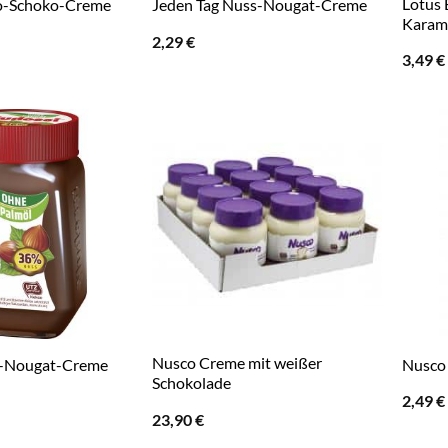
Lotus 
o-Schoko-Creme
Jeden Tag Nuss-Nougat-Creme
Karam
2,29
€
3,49
€
Nusco Creme mit weißer
s-Nougat-Creme
Nusco
Schokolade
2,49
€
23,90
€