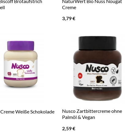
Biscoff Brotaufstrich
NaturWert Bio Nuss Nougat
ell
Creme
3,79
€
Nusco Zartbittercreme ohne
 Creme Weiße Schokolade
Palmöl & Vegan
2,59
€