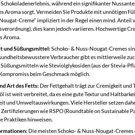
 Schokoladenerlebnis, während ein signifikanter Nussantei
s Aroma sorgt. Vermeiden Sie Produkte mit unnötigen Fül
Nougat-Creme“ impliziert in der Regel einen mind. Antei
sverordnung), dies kann jedoch variieren. Hochwertige C
s Aroma.
t und Süßungsmittel:
Schoko- & Nuss-Nougat-Cremes sind 
sundheitsbewusstere Verbraucher gibt es mittlerweile zuck
 Süßungsmitteln wie Steviolglykosiden (aus der Stevia-Pfla
n Kompromiss beim Geschmack möglich.
nd Art des Fetts:
Der Fettgehalt trägt zur Cremigkeit und T
l ist weit verbreitet, da es eine gute Textur und Haltbarkeit
it und Umweltauswirkungen. Viele Hersteller setzen daher
. Zertifizierungen wie RSPO (Roundtable on Sustainable P
e Praktiken hinweisen.
ormationen:
Die meisten Schoko- & Nuss-Nougat-Cremes e