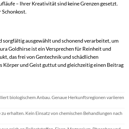
läufe – Ihrer Kreativität sind keine Grenzen gesetzt.
 Schonkost.
rd sorgfältig ausgewählt und schonend verarbeitet, um
ra Goldhirse ist ein Versprechen für Reinheit und
dukt, das frei von Gentechnik und schädlichen
s Körper und Geist guttut und gleichzeitig einen Beitrag
lliert biologischem Anbau. Genaue Herkunftsregionen variieren
te zu erhalten. Kein Einsatz von chemischen Behandlungen nach
 aus reich an Ballaststoffen, Eisen, Magnesium, Phosphor und