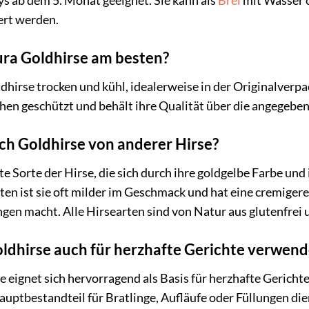
s ab dem 5. Monat geeignet. Sie kann als
Brei
mit Wasser 
ert werden.
ura Goldhirse am besten?
irse trocken und kühl, idealerweise in der Originalverpac
hen geschützt und behält ihre Qualität über die angegeben
ch Goldhirse von anderer Hirse?
e Sorte der Hirse, die sich durch ihre goldgelbe Farbe und 
en ist sie oft milder im Geschmack und hat eine cremiger
ngen macht. Alle Hirsearten sind von Natur aus glutenfrei 
oldhirse auch für herzhafte Gerichte verwen
 eignet sich hervorragend als Basis für herzhafte Gerichte.
Hauptbestandteil für Bratlinge, Aufläufe oder Füllungen d