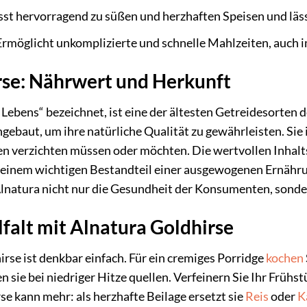
st hervorragend zu süßen und herzhaften Speisen und läss
rmöglicht unkomplizierte und schnelle Mahlzeiten, auch i
rse: Nährwert und Herkunft
es Lebens“ bezeichnet, ist eine der ältesten Getreidesorten
gebaut, um ihre natürliche Qualität zu gewährleisten. Sie 
en verzichten müssen oder möchten. Die wertvollen Inhalt
einem wichtigen Bestandteil einer ausgewogenen Ernährun
lnatura nicht nur die Gesundheit der Konsumenten, sonder
lfalt mit Alnatura Goldhirse
rse ist denkbar einfach. Für ein cremiges Porridge
kochen
en sie bei niedriger Hitze quellen. Verfeinern Sie Ihr Frühs
se kann mehr: als herzhafte Beilage ersetzt sie
Reis
oder
K