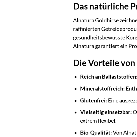
Das natürliche P
Alnatura Goldhirse zeichne
raffinierten Getreideprodu
gesundheitsbewusste Konsu
Alnatura garantiert ein Pr
Die Vorteile von
Reich an Ballaststoffen
Mineralstoffreich:
Enth
Glutenfrei:
Eine ausgeze
Vielseitig einsetzbar:
Ob
extrem flexibel.
Bio-Qualität:
Von Alnatu