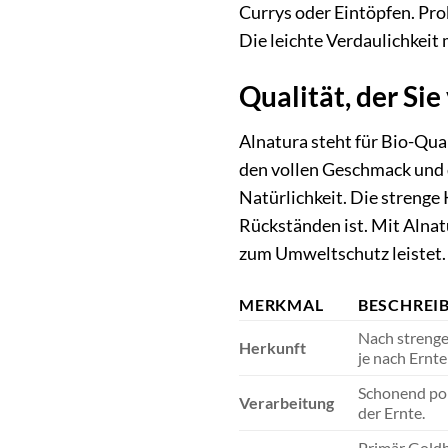
Currys oder Eintöpfen. Prob
Die leichte Verdaulichkeit 
Qualität, der Si
Alnatura steht für Bio-Qua
den vollen Geschmack und d
Natürlichkeit. Die strenge 
Rückständen ist. Mit Alnatu
zum Umweltschutz leistet.
MERKMAL
BESCHREI
Nach strenge
Herkunft
je nach Ernt
Schonend pol
Verarbeitung
der Ernte.
Primär Goldh