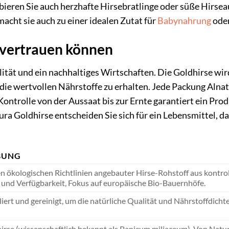
ieren Sie auch herzhafte Hirsebratlinge oder süße Hirseauf
macht sie auch zu einer idealen Zutat für
Babynahrung
oder
e vertrauen können
lität und ein nachhaltiges Wirtschaften. Die Goldhirse wi
ie wertvollen Nährstoffe zu erhalten. Jede Packung Alnatu
Kontrolle von der Aussaat bis zur Ernte garantiert ein Pro
ra Goldhirse entscheiden Sie sich für ein Lebensmittel, da
BUNG
n ökologischen Richtlinien angebauter Hirse-Rohstoff aus kontro
e und Verfügbarkeit, Fokus auf europäische Bio-Bauernhöfe.
iert und gereinigt, um die natürliche Qualität und Nährstoffdich
irse (wissenschaftlich bekannt als Panicum miliaceum). Von Natur