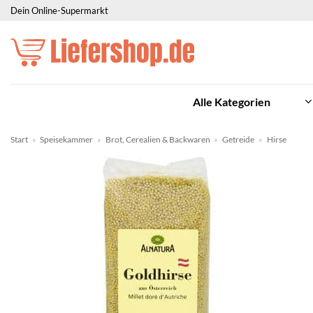
Zum
Dein Online-Supermarkt
Inhalt
springen
Alle Kategorien
Start
»
Speisekammer
»
Brot, Cerealien & Backwaren
»
Getreide
»
Hirse