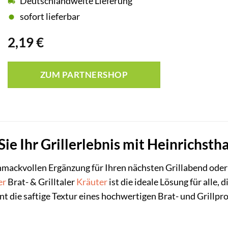
Deutschlandweite Lieferung
sofort lieferbar
2,19
€
ZUM PARTNERSHOP
ie Ihr Grillerlebnis mit Heinrichstha
hmackvollen Ergänzung für Ihren nächsten Grillabend oder 
er
Brat- & Grilltaler
Kräuter
ist die ideale Lösung für alle
int die saftige Textur eines hochwertigen Brat- und Grillp