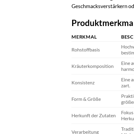
Geschmacksverstärkern ode
Produktmerkmal
MERKMAL
BES
Hochwe
Rohstoffbasis
bestim
Eine a
Kräuterkomposition
harmon
Eine a
Konsistenz
zart.
Prakti
Form & Größe
größer
Fokus 
Herkunft der Zutaten
Herkun
Tradit
Verarbeitung