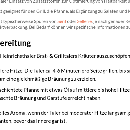
ler Einsatz von Zusatzstoffen zur Optimierung von Haltbarkeit u
t geeignet für den Grill, die Pfanne, als Ergänzung zu Salaten und 
lt typischerweise Spuren von
Senf
oder
Sellerie
, je nach genauer Re
tverpackung. Bei Bedarf können wir spezifische Informationen zu
bereitung
 Heinrichsthaler Brat- & Grilltalers Kräuter auszuschöpfe
ere Hitze. Die Taler ca. 4-6 Minuten pro Seite grillen, bis 
 um eine gleichmäßige Bräunung zu erzielen.
chichtete Pfanne mit etwas Öl auf mittlere bis hohe Hitze
ünschte Bräunung und Garstufe erreicht haben.
volles Aroma, wenn der Taler bei moderater Hitze langsam 
ten, bevor das Innere gar ist.