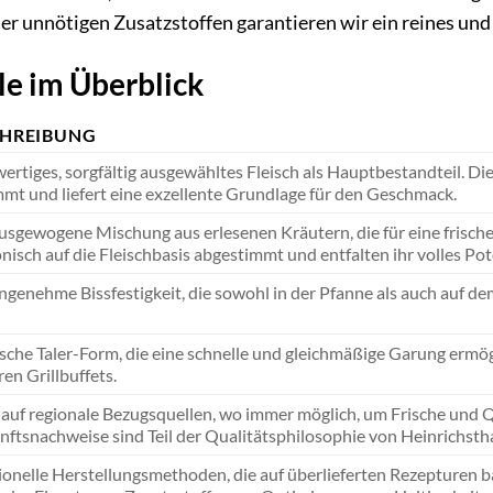
r unnötigen Zusatzstoffen garantieren wir ein reines un
e im Überblick
CHREIBUNG
rtiges, sorgfältig ausgewähltes Fleisch als Hauptbestandteil. Die
mt und liefert eine exzellente Grundlage für den Geschmack.
usgewogene Mischung aus erlesenen Kräutern, die für eine frische
isch auf die Fleischbasis abgestimmt und entfalten ihr volles Po
ngenehme Bissfestigkeit, die sowohl in der Pfanne als auch auf dem 
sche Taler-Form, die eine schnelle und gleichmäßige Garung ermögli
en Grillbuffets.
auf regionale Bezugsquellen, wo immer möglich, um Frische und Qu
ftsnachweise sind Teil der Qualitätsphilosophie von Heinrichstha
ionelle Herstellungsmethoden, die auf überlieferten Rezepturen 