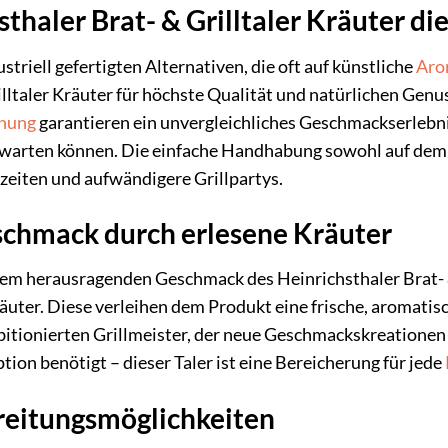
haler Brat- & Grilltaler Kräuter di
striell gefertigten Alternativen, die oft auf künstliche
Aro
illtaler Kräuter für höchste Qualität und natürlichen Genu
hung
garantieren ein unvergleichliches Geschmackserlebni
warten können. Die einfache Handhabung sowohl auf de
lzeiten und aufwändigere Grillpartys.
eschmack durch erlesene Kräuter
em herausragenden Geschmack des Heinrichsthaler Brat- & 
ter. Diese verleihen dem Produkt eine frische, aromatisch
itionierten Grillmeister, der neue Geschmackskreationen 
tion benötigt – dieser Taler ist eine Bereicherung für jede
ereitungsmöglichkeiten