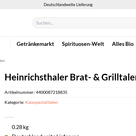
Deutschlandweite Lieferung
Suchen
nach:
Getränkemarkt
Spirituosen-Welt
Alles Bio
ten
Heinrichsthaler Brat- & Grilltal
Artikelnummer:
4400087218835
Kategorie:
Käsespezialitäten
0.28 kg