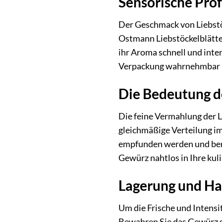
Sensorische Prof
Der Geschmack von Liebstö
Ostmann Liebstöckelblätte
ihr Aroma schnell und inten
Verpackung wahrnehmbar is
Die Bedeutung 
Die feine Vermahlung der Li
gleichmäßige Verteilung im
empfunden werden und benö
Gewürz nahtlos in Ihre kul
Lagerung und Ha
Um die Frische und Intensi
Bewahren Sie das Gewürz st