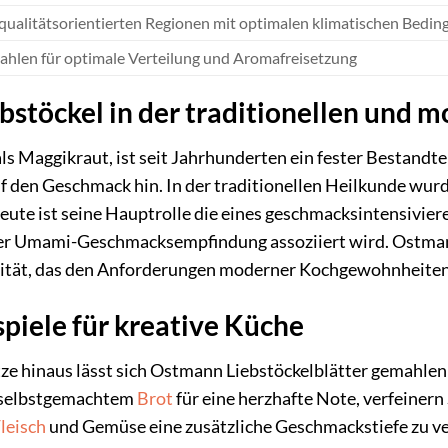
qualitätsorientierten Regionen mit optimalen klimatischen Bedin
ahlen für optimale Verteilung und Aromafreisetzung
ebstöckel in der traditionellen und
als Maggikraut, ist seit Jahrhunderten ein fester Bestandt
 den Geschmack hin. In der traditionellen Heilkunde wur
eute ist seine Hauptrolle die eines geschmacksintensivier
 der Umami-Geschmacksempfindung assoziiert wird. Ostmann g
ität, das den Anforderungen moderner Kochgewohnheiten 
iele für kreative Küche
tze hinaus lässt sich Ostmann Liebstöckelblätter gemahle
in selbstgemachtem
Brot
für eine herzhafte Note, verfeinern
leisch
und Gemüse eine zusätzliche Geschmackstiefe zu ver