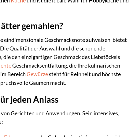
ichen
Küche
und ist die ideale Wahl für Hobbyköche und
lätter gemahlen?
eine eindimensionale Geschmacksnote aufweisen, bietet
 Die Qualität der Auswahl und die schonende
e, die den einzigartigen Geschmack des Liebstöckels
sente
Geschmacksentfaltung, die Ihre kulinarischen
 im Bereich
Gewürze
steht für Reinheit und höchste
nspruchsvolle Gaumen macht.
für jeden Anlass
hl von Gerichten und Anwendungen. Sein intensives,
u: