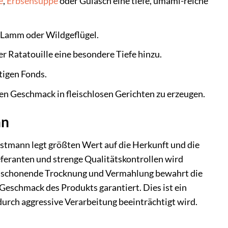
e
,
Erbsensuppe
oder Gulasch eine tiefe, umami-reiche
 Lamm oder Wildgeflügel.
er Ratatouille eine besondere Tiefe hinzu.
tigen Fonds.
en Geschmack in fleischlosen Gerichten zu erzeugen.
nn
stmann legt größten Wert auf die Herkunft und die
feranten und strenge Qualitätskontrollen wird
e schonende Trocknung und Vermahlung bewahrt die
Geschmack des Produkts garantiert. Dies ist ein
urch aggressive Verarbeitung beeinträchtigt wird.