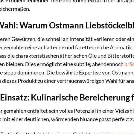
as Problem fehlender Tiefe und Komplexität in der alltägl
eichermaßen.
Wahl: Warum Ostmann Liebstöckelb
eren Gewürzen, die schnell an Intensität verlieren oder 
r gemahlen eine anhaltende und facettenreiche Aromatik.
ss die charakteristischen ätherischen Öle und Bitterstoff
n bleiben. Dies ermöglicht eine subtile, aber dennoch
prä
ne sie zu dominieren. Die bewährte Expertise von Ostmann
s dieses Produkt zu einer vertrauenswürdigen Wahl für a
 Einsatz: Kulinarische Bereicherung 
 gemahlen entfaltet sein volles Potenzial in einer Vielza
ma mit einer deutlichen, wärmenden Nuance passt perfekt z