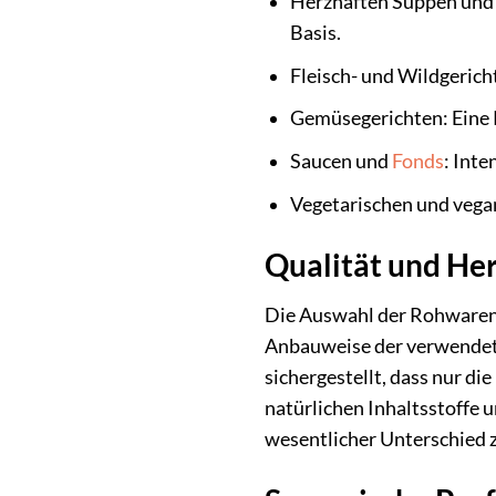
Herzhaften Suppen und E
Basis.
Fleisch- und Wildgeric
Gemüsegerichten: Eine 
Saucen und
Fonds
: Int
Vegetarischen und vegan
Qualität und He
Die Auswahl der Rohwaren i
Anbauweise der verwendete
sichergestellt, dass nur di
natürlichen Inhaltsstoffe 
wesentlicher Unterschied z