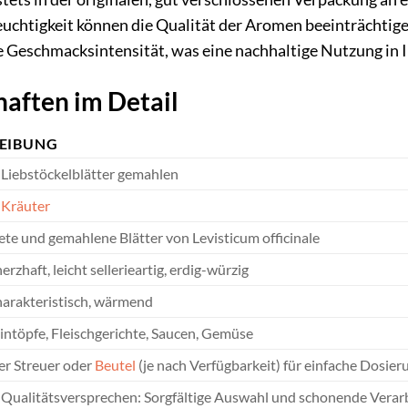
chtigkeit können die Qualität der Aromen beeinträchtigen
e Geschmacksintensität, was eine nachhaltige Nutzung in 
haften im Detail
EIBUNG
Liebstöckelblätter gemahlen
,
Kräuter
te und gemahlene Blätter von Levisticum officinale
herzhaft, leicht sellerieartig, erdig-würzig
charakteristisch, wärmend
intöpfe, Fleischgerichte, Saucen, Gemüse
er Streuer oder
Beutel
(je nach Verfügbarkeit) für einfache Dosie
ualitätsversprechen: Sorgfältige Auswahl und schonende Verar