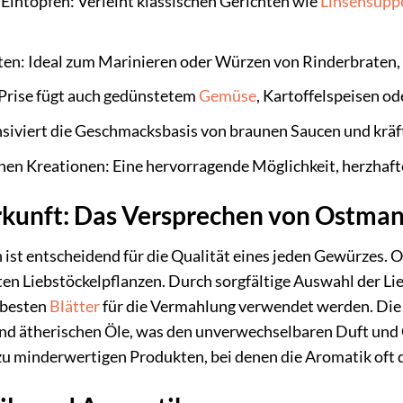
intöpfen: Verleiht klassischen Gerichten wie
Linsensupp
hten: Ideal zum Marinieren oder Würzen von Rinderbraten,
Prise fügt auch gedünstetem
Gemüse
, Kartoffelspeisen od
ensiviert die Geschmacksbasis von braunen Saucen und kräf
en Kreationen: Eine hervorragende Möglichkeit, herzhaft
rkunft: Das Versprechen von Ostma
st entscheidend für die Qualität eines jeden Gewürzes. O
n Liebstöckelpflanzen. Durch sorgfältige Auswahl der Lie
e besten
Blätter
für die Vermahlung verwendet werden. Di
und ätherischen Öle, was den unverwechselbaren Duft und 
u minderwertigen Produkten, bei denen die Aromatik oft d