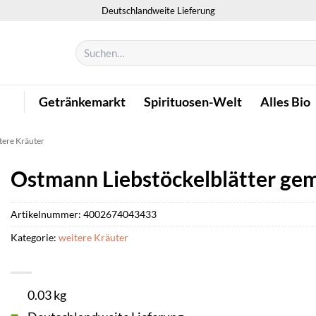
Deutschlandweite Lieferung
Suchen
nach:
Getränkemarkt
Spirituosen-Welt
Alles Bio
tere Kräuter
Ostmann Liebstöckelblätter ge
Artikelnummer:
4002674043433
Kategorie:
weitere Kräuter
0.03 kg