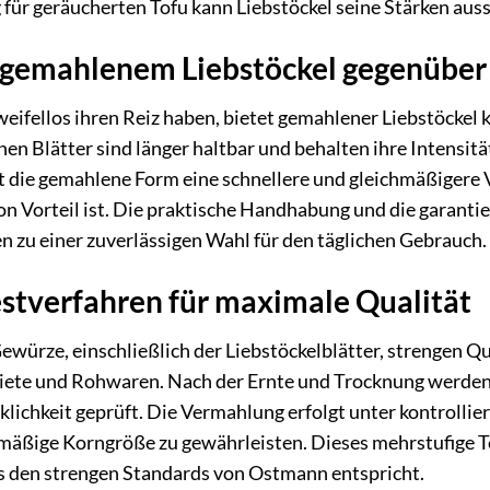
für geräucherten Tofu kann Liebstöckel seine Stärken auss
 gemahlenem Liebstöckel gegenüber 
eifellos ihren Reiz haben, bietet gemahlener Liebstöckel k
n Blätter sind länger haltbar und behalten ihre Intensitä
t die gemahlene Form eine schnellere und gleichmäßigere 
von Vorteil ist. Die praktische Handhabung und die garan
n zu einer zuverlässigen Wahl für den täglichen Gebrauch.
stverfahren für maximale Qualität
würze, einschließlich der Liebstöckelblätter, strengen Qu
ete und Rohwaren. Nach der Ernte und Trocknung werden d
ichkeit geprüft. Die Vermahlung erfolgt unter kontrollie
mäßige Korngröße zu gewährleisten. Dieses mehrstufige Test
as den strengen Standards von Ostmann entspricht.