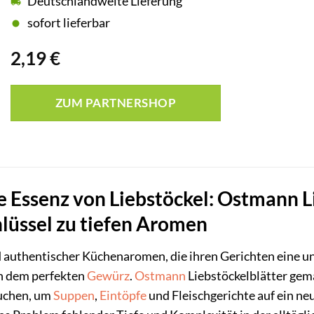
Deutschlandweite Lieferung
sofort lieferbar
2,19
€
ZUM PARTNERSHOP
e Essenz von Liebstöckel: Ostmann L
hlüssel zu tiefen Aromen
nd authentischer Küchenaromen, die ihren Gerichten eine 
ach dem perfekten
Gewürz
.
Ostmann
Liebstöckelblätter gemah
suchen, um
Suppen
,
Eintöpfe
und Fleischgerichte auf ein ne