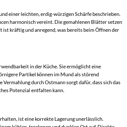
und einer leichten, erdig-würzigen Schärfe beschrieben.
ncen harmonisch vereint. Die gemahlenen Blätter setzen
t ist kräftig und anregend, was bereits beim Öffnen der
erwendbarkeit in der Küche. Sie ermöglicht eine
örnigere Partikel können im Mund als störend
 Vermahlung durch Ostmann sorgt dafür, dass sich das
ches Potenzial entfalten kann.
alten, ist eine korrekte Lagerung unerlässlich.
einem kühlen, trockenen und dunklen Ort auf. Direkte