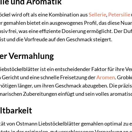
ile und Aromatik
ckel wird oft als eine Kombination aus
Sellerie
,
Petersilie
r gemahlen bietet ein ausgewogenes Profil, das diese Nua
siv frei, was eine effiziente Dosierung ermöglicht. Der Duf
t und die Vorfreude auf den Geschmack steigert.
der Vermahlung
ebstöckelblätter ist ein entscheidender Faktor für ihre V
 Gericht und eine schnelle Freisetzung der
Aromen
. Grobk
tigen länger, um ihren Geschmack abzugeben. Die präzise
inarischen Zubereitungen einfügt und sein volles aromatis
ltbarkeit
tät von Ostmann Liebstöckelblätter gemahlen optimal zu erh
ets in der originalen, gut verschlossenen Verpackung an 