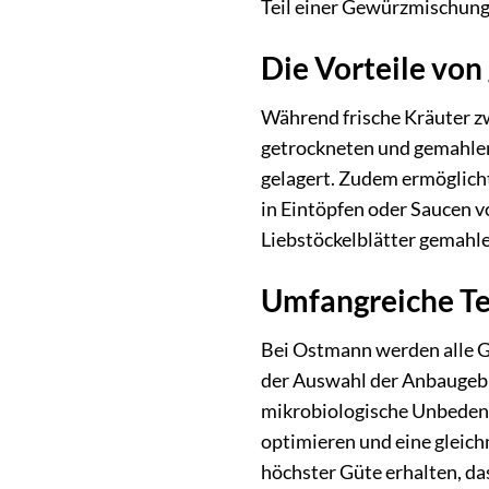
Teil einer Gewürzmischung 
Die Vorteile von
Während frische Kräuter zw
getrockneten und gemahlene
gelagert. Zudem ermöglich
in Eintöpfen oder Saucen 
Liebstöckelblätter gemahle
Umfangreiche Te
Bei Ostmann werden alle Ge
der Auswahl der Anbaugebi
mikrobiologische Unbedenkl
optimieren und eine gleich
höchster Güte erhalten, d