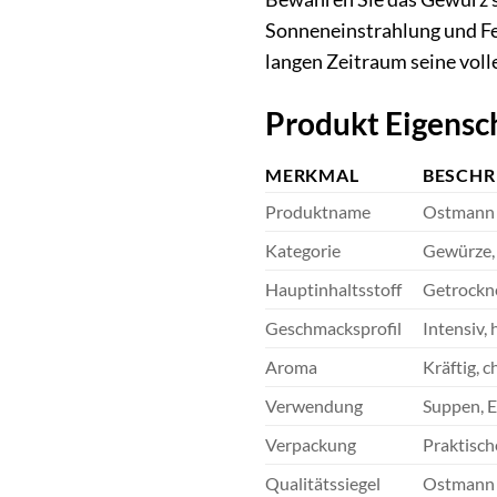
Sonneneinstrahlung und Feu
langen Zeitraum seine voll
Produkt Eigensc
MERKMAL
BESCHR
Produktname
Ostmann 
Kategorie
Gewürze
Hauptinhaltsstoff
Getrockne
Geschmacksprofil
Intensiv, 
Aroma
Kräftig, 
Verwendung
Suppen, E
Verpackung
Praktisch
Qualitätssiegel
Ostmann Q